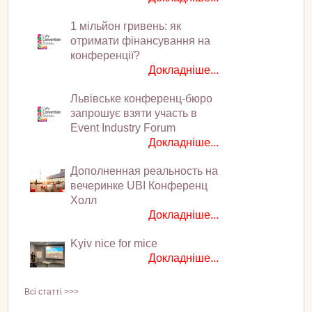
1 мільйон гривень: як
отримати фінансування на
конференції?
Докладніше...
Львівське конференц-бюро
запрошує взяти участь в
Event Industry Forum
Докладніше...
Дополненная реальность на
вечеринке UBI Конференц
Холл
Докладніше...
Kyiv nice for mice
Докладніше...
Всі статті >>>