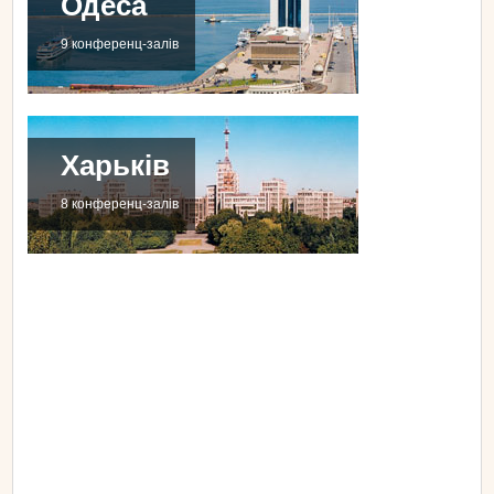
Одеса
9 конференц-залів
Харьків
8 конференц-залів