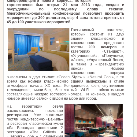
Конференц-центр нового корпуса, который
торжественно был открыт 21 мая 2013 года, создан и
оборудован по последнему слову техники.
Многофункциональный конференц-зал позволяет проводить
мероприятия до 300 делегатов, еще 4 зала готовы принять от
45 до 100 участников мероприятий.
Гостиничный комплекс,
который состоит из двух
зданий, классического и
современного, предлагает
гостям
209 номеров
в
категориях «Стандарт»,
«Улучшенный», «Полулюкс»,
«Люкс», «Улучшенный Люкс»,
а также 3 «Президентских
люкса». Номера
современного корпуса
выполнены в двух стилях: «Ocean Style» и «Natural Cool», в то
время как номера классического здания выдержаны в стиле
атмосферы начала XX века. Кондиционер, фен, спутниковое
телевидение, мини-бар, бесплатный Wi-Fi – обязательные
составляющие каждого гостевого номера. И конечно, в каждом
номере имеется балкон с видом на море или город.
На территории отеля
расположились несколько
ресторанов
. Уже знакомые
гостям кондитерскую «Ваниль»
и ресторан классической кухни
«Ла Веранда» дополнили 2
ресторана «The Grilled» и
«Таврика», оба – с открытыми