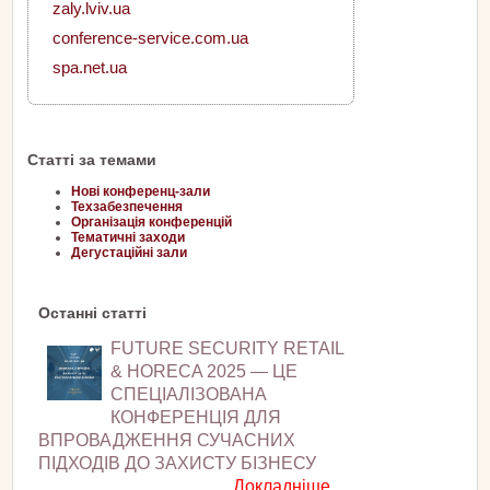
zaly.lviv.ua
conference-service.com.ua
spa.net.ua
Статті за темами
Нові конференц-зали
Техзабезпечення
Організація конференцій
Тематичні заходи
Дегустаційні зали
Останні статті
FUTURE SECURITY RETAIL
& HORECA 2025 — ЦЕ
СПЕЦІАЛІЗОВАНА
КОНФЕРЕНЦІЯ ДЛЯ
ВПРОВАДЖЕННЯ СУЧАСНИХ
ПІДХОДІВ ДО ЗАХИСТУ БІЗНЕСУ
Докладніше...