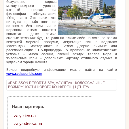
безусловно, сервис
международного уровня,
который основан на
философии обслуживания
«Yes, I can!». Это значит, что
ни одна просьба гостя не
останется без внимания, и
персонал отеля поможет
воплотить даже самые
смелые желания: будь то ужин на пляже либо на яхте, во время
вечерней морской прогулки, дегустация вин в подвалах
Массандры, мастер-класс в Белом Дворце Кичкине или
расслабляющие СПА-процедуры. А прекрасные климатические
условия – много солнца, свежий воздух, тёплое море и
живописные горы – дополняют картину отличного отдыха в
чудесном городе Алушта!
Более подробную информацию можно найти на сайте
www.radissonblu.com
.
«RADISSON RESORT & SPA, АЛУШТА» - КОЛОССАЛЬНЫЕ
ВОЗМОЖНОСТИ НОВОГО КОНФЕРЕНЦ-ЦЕНТРА
Наші партнери:
zaly.kiev.ua
zaly.odessa.ua