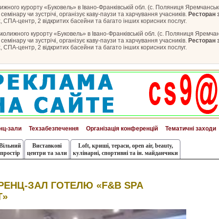
ижного курорту «Буковель» в Івано-Франківській обл. (с. Поляниця Яремчанськ
емінару чи зустрічі, організує каву-паузи та харчування учасників.
Ресторан з
х, СПА-центр, 2 відкритих басейни та багато інших корисних послуг.
ьколижного курорту «Буковель» в Івано-Франківській обл. (с. Поляниця Яремчан
емінару чи зустрічі, організує каву-паузи та харчування учасників.
Ресторан з
х, СПА-центр, 2 відкритих басейни та багато інших корисних послуг.
нц-зали
Техзабезпечення
Організація конференцій
Тематичні заходи
Вільний
Виставкові
Loft, криші, тераси, оpen air, beauty,
простір
центри та зали
кулінарні, спортивні та ін. майданчики
ЕНЦ-ЗАЛ ГОТЕЛЮ «F&B SPA
T»