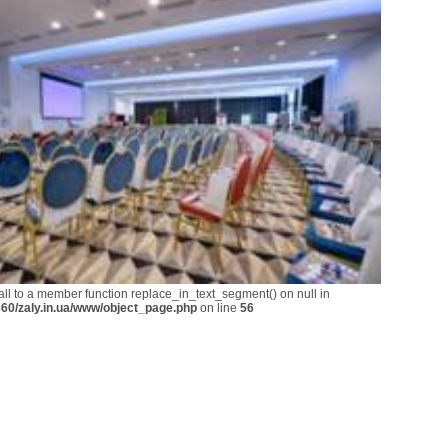
all to a member function replace_in_text_segment() on null in
60/zaly.in.ua/www/object_page.php
on line
56