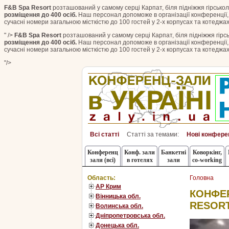
F&B Spa Resort
розташований у самому серці Карпат, біля підніжжя гірськол
розміщення до 400 осіб.
Наш персонал допоможе в організації конференції, с
сучасні номери загальною місткістю до 100 гостей у 2-х корпусах та котеджа
" />
F&B Spa Resort
розташований у самому серці Карпат, біля підніжжя гірс
розміщення до 400 осіб.
Наш персонал допоможе в організації конференції, с
сучасні номери загальною місткістю до 100 гостей у 2-х корпусах та котеджа
"/>
Всі статті
Статті за темами:
Нові конфере
Конференц
Конф. зали
Банкетні
Коворкінг,
зали (всі)
в готелях
зали
co-working
Область:
Головна
АР Крим
КОНФЕР
Вінницька обл.
RESOR
Волинська обл.
Дніпропетровська обл.
Донецька обл.