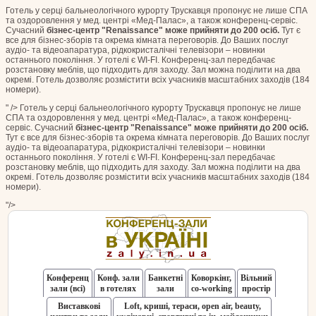
Готель у серці бальнеологічного курорту Трускавця пропонує не лише СПА
та оздоровлення у мед. центрі «Мед-Палас», а також конференц-сервіс.
Сучасний
бізнес-центр "Renaissance" може прийняти до 200 осіб.
Тут є
все для бізнес-зборів та окрема кімната переговорів. До Ваших послуг
аудіо- та відеоапаратура, рідкокристалічні телевізори – новинки
останнього покоління. У готелі є WI-FI. Конференц-зал передбачає
розстановку меблів, що підходить для заходу. Зал можна поділити на два
окремі. Готель дозволяє розмістити всіх учасників масштабних заходів (184
номери).
" />
Готель у серці бальнеологічного курорту Трускавця пропонує не лише
СПА та оздоровлення у мед. центрі «Мед-Палас», а також конференц-
сервіс. Сучасний
бізнес-центр "Renaissance" може прийняти до 200 осіб.
Тут є все для бізнес-зборів та окрема кімната переговорів. До Ваших послуг
аудіо- та відеоапаратура, рідкокристалічні телевізори – новинки
останнього покоління. У готелі є WI-FI. Конференц-зал передбачає
розстановку меблів, що підходить для заходу. Зал можна поділити на два
окремі. Готель дозволяє розмістити всіх учасників масштабних заходів (184
номери).
"/>
Конференц
Конф. зали
Банкетні
Коворкінг,
Вільний
зали (всі)
в готелях
зали
co-working
простір
Виставкові
Loft, криші, тераси, оpen air, beauty,