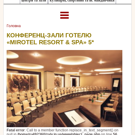
центри та зали
кулінарні, спортивні та ін. майданчики
Головна
КОНФЕРЕНЦ-ЗАЛИ ГОТЕЛЮ
«MIROTEL RESORT & SPA» 5*
Fatal error
: Call to a member function replace_in_text_segment() on
null in
/home/ru492360/zaly.in.ua/www/object_page.php
on line
56