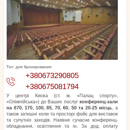
Тел. для бронирования:
+380673290805
+380675081794
У центрі Києва (ст. м. «Палац спорту»,
«Олімпійська») до Ваших послуг
конференц-зали
на 670, 170, 100, 85, 70, 60, 50 та 20-25 місць
, а
також затишні холи та просторі фойє для виставок
та супутніх заходів. Наявне сучасне конференц-
обладнання, освітлення та ін. За дод. оплату