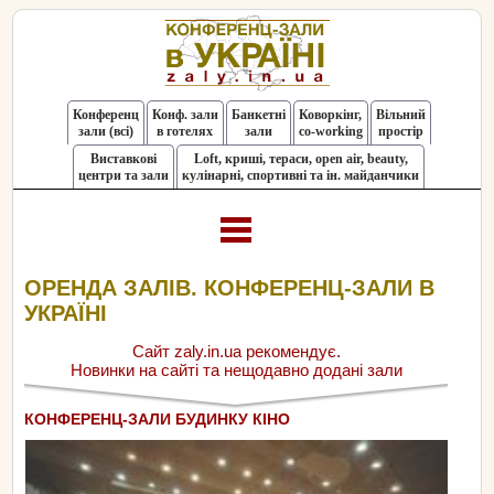
Конференц
Конф. зали
Банкетні
Коворкінг,
Вільний
зали (всі)
в готелях
зали
co-working
простір
Виставкові
Loft, криші, тераси, оpen air, beauty,
центри та зали
кулінарні, спортивні та ін. майданчики
ОРЕНДА ЗАЛІВ. КОНФЕРЕНЦ-ЗАЛИ В
УКРАЇНІ
Сайт zaly.in.ua рекомендує.
Новинки на сайті та нещодавно додані зали
КОНФЕРЕНЦ-ЗАЛИ БУДИНКУ КІНО