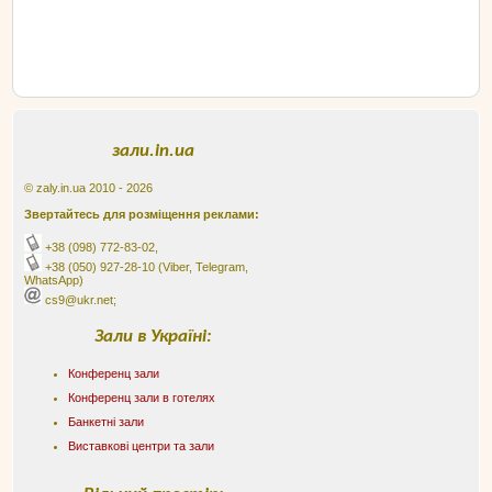
зали.in.ua
© zaly.in.ua 2010 - 2026
Звертайтесь для розміщення реклами:
+38 (098) 772-83-02
,
+38 (050) 927-28-10
(Viber, Telegram,
WhatsApp)
cs9@ukr.net;
Зали в Україні:
Конференц зали
Конференц зали в готелях
Банкетні зали
Виставкові центри та зали