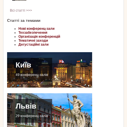
Всі статті >>>
Статті за темами
Нові конференц-зали
Техзабезпечення
Організація конференцій
Тематичні заходи
Дегустаційні зали
Київ
49 конференц-залів
Львів
29 конференц-залів