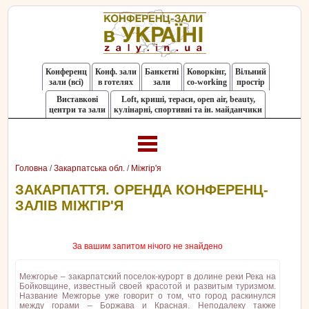
Конференц
Конф. зали
Банкетні
Коворкінг,
Вільний
зали (всі)
в готелях
зали
co-working
простір
Виставкові
Loft, криші, тераси, оpen air, beauty,
центри та зали
кулінарні, спортивні та ін. майданчики
Головна
/
Закарпатська обл.
/
Міжгір'я
ЗАКАРПАТТЯ. ОРЕНДА КОНФЕРЕНЦ-
ЗАЛІВ МІЖГІР'Я
За вашим запитом нічого не знайдено
Межгорье – закарпатский поселок-курорт в долине реки Река на
Бойковщине, известный своей красотой и развитым туризмом.
Название Межгорье уже говорит о том, что город раскинулся
между горами – Боржава и Красная. Неподалеку также