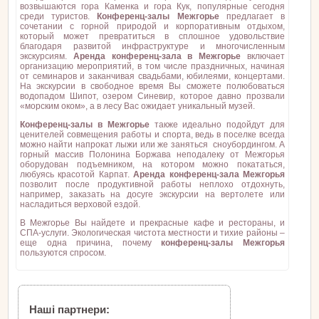
возвышаются гора Каменка и гора Кук, популярные сегодня
среди туристов.
Конференц-залы Межгорье
предлагает в
сочетании с горной природой и корпоративным отдыхом,
который может превратиться в сплошное удовольствие
благодаря развитой инфраструктуре и многочисленным
экскурсиям.
Аренда конференц-зала в Межгорье
включает
организацию мероприятий, в том числе праздничных, начиная
от семинаров и заканчивая свадьбами, юбилеями, концертами.
На экскурсии в свободное время Вы сможете полюбоваться
водопадом Шипот, озером Синевир, которое давно прозвали
«морским оком», а в лесу Вас ожидает уникальный музей.
Конференц-залы в Межгорье
также идеально подойдут для
ценителей совмещения работы и спорта, ведь в поселке всегда
можно найти напрокат лыжи или же заняться сноубордингом. А
горный массив Полонина Боржава неподалеку от Межгорья
оборудован подъемником, на котором можно покататься,
любуясь красотой Карпат.
Аренда конференц-зала Межгорья
позволит после продуктивной работы неплохо отдохнуть,
например, заказать на досуге экскурсии на вертолете или
насладиться верховой ездой.
В Межгорье Вы найдете и прекрасные кафе и рестораны, и
СПА-услуги. Экологическая чистота местности и тихие районы –
еще одна причина, почему
конференц-залы Межгорья
пользуются спросом.
Наші партнери: