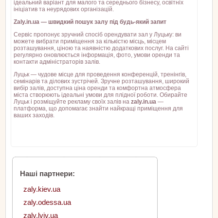
ідеальний варіант для малого та середнього бізнесу, освітніх
ініціатив та неурядових організацій.
Zaly.in.ua — швидкий пошук залу під будь-який запит
Сервіс пропонує зручний спосіб орендувати зал у Луцьку: ви
можете вибрати приміщення за кількістю місць, місцем
розташування, ціною та наявністю додаткових послуг. На сайті
регулярно оновлюється інформація, фото, умови оренди та
контакти адміністраторів залів.
Луцьк — чудове місце для проведення конференцій, тренінгів,
семінарів та ділових зустрічей. Зручне розташування, широкий
вибір залів, доступна ціна оренди та комфортна атмосфера
міста створюють ідеальні умови для плідної роботи. Обирайте
Луцьк і розміщуйте рекламу своїх залів на
zaly.in.ua
—
платформа, що допомагає знайти найкращі приміщення для
ваших заходів.
Наші партнери:
zaly.kiev.ua
zaly.odessa.ua
zaly.lviv.ua