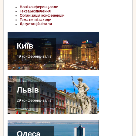
Нові конференц-зали
Техзабезпечення
Організація конференцій
Тематичні заходи
Дегустаційні зали
Київ
49 конференц-залів
Львів
29 конференц-залів
Одеса