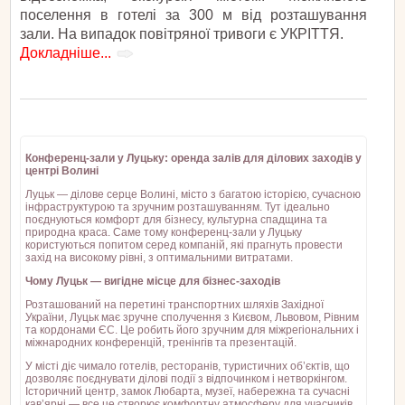
поселення в готелі за 300 м від розташування
зали. На випадок повітряної тривоги є УКРІТТЯ.
Докладніше...
Конференц-зали у Луцьку: оренда залів для ділових заходів у
центрі Волині
Луцьк — ділове серце Волині, місто з багатою історією, сучасною
інфраструктурою та зручним розташуванням. Тут ідеально
поєднуються комфорт для бізнесу, культурна спадщина та
природна краса. Саме тому конференц-зали у Луцьку
користуються попитом серед компаній, які прагнуть провести
захід на високому рівні, з оптимальними витратами.
Чому Луцьк — вигідне місце для бізнес-заходів
Розташований на перетині транспортних шляхів Західної
України, Луцьк має зручне сполучення з Києвом, Львовом, Рівним
та кордонами ЄС. Це робить його зручним для міжрегіональних і
міжнародних конференцій, тренінгів та презентацій.
У місті діє чимало готелів, ресторанів, туристичних об’єктів, що
дозволяє поєднувати ділові події з відпочинком і нетворкінгом.
Історичний центр, замок Любарта, музеї, набережна та сучасні
кав’ярні — все це створює комфортну атмосферу для учасників