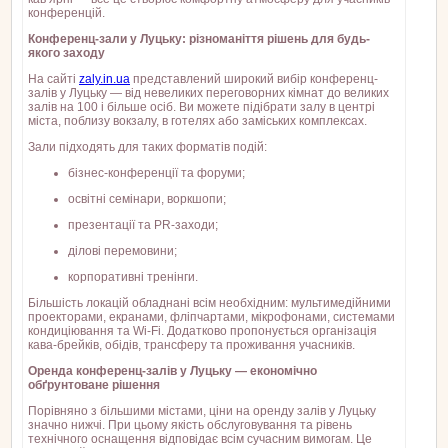
конференцій.
Конференц-зали у Луцьку: різноманіття рішень для будь-
якого заходу
На сайті
zaly.in.ua
представлений широкий вибір конференц-
залів у Луцьку — від невеликих переговорних кімнат до великих
залів на 100 і більше осіб. Ви можете підібрати залу в центрі
міста, поблизу вокзалу, в готелях або заміських комплексах.
Зали підходять для таких форматів подій:
бізнес-конференції та форуми;
освітні семінари, воркшопи;
презентації та PR-заходи;
ділові перемовини;
корпоративні тренінги.
Більшість локацій обладнані всім необхідним: мультимедійними
проекторами, екранами, фліпчартами, мікрофонами, системами
кондиціювання та Wi-Fi. Додатково пропонується організація
кава-брейків, обідів, трансферу та проживання учасників.
Оренда конференц-залів у Луцьку — економічно
обґрунтоване рішення
Порівняно з більшими містами, ціни на оренду залів у Луцьку
значно нижчі. При цьому якість обслуговування та рівень
технічного оснащення відповідає всім сучасним вимогам. Це