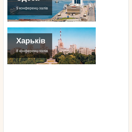
9 конференц-залів
Харьків
8 конференц-залів