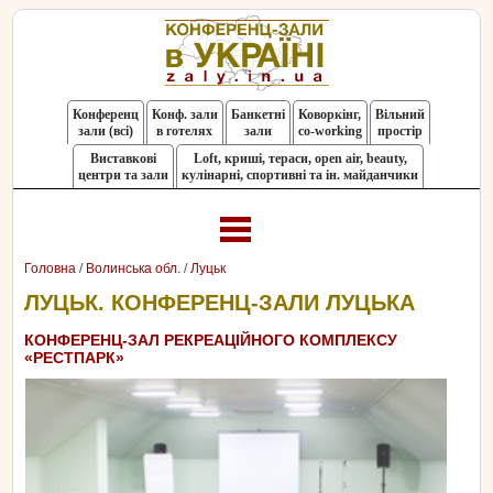
Конференц
Конф. зали
Банкетні
Коворкінг,
Вільний
зали (всі)
в готелях
зали
co-working
простір
Виставкові
Loft, криші, тераси, оpen air, beauty,
центри та зали
кулінарні, спортивні та ін. майданчики
Головна
/
Волинська обл.
/
Луцьк
ЛУЦЬК. КОНФЕРЕНЦ-ЗАЛИ ЛУЦЬКА
КОНФЕРЕНЦ-ЗАЛ РЕКРЕАЦІЙНОГО КОМПЛЕКСУ
«РЕСТПАРК»