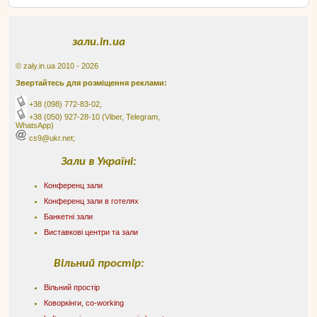
зали.in.ua
© zaly.in.ua 2010 - 2026
Звертайтесь для розміщення реклами:
+38 (098) 772-83-02
,
+38 (050) 927-28-10
(Viber, Telegram,
WhatsApp)
cs9@ukr.net;
Зали в Україні:
Конференц зали
Конференц зали в готелях
Банкетні зали
Виставкові центри та зали
Вільний простір:
Вільний простір
Коворкінги, co-working