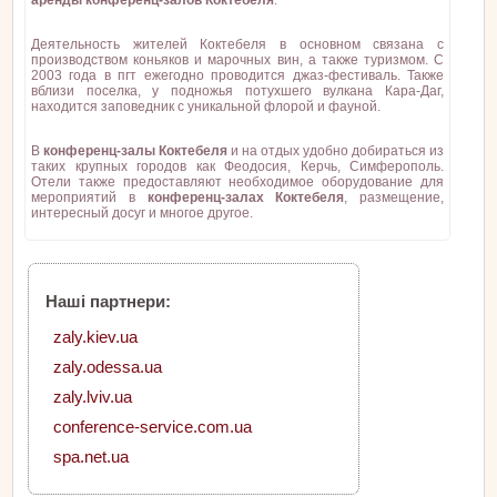
аренды конференц-залов Коктебеля
.
Деятельность жителей Коктебеля в основном связана с
производством коньяков и марочных вин, а также туризмом. С
2003 года в пгт ежегодно проводится джаз-фестиваль. Также
вблизи поселка, у подножья потухшего вулкана Кара-Даг,
находится заповедник с уникальной флорой и фауной.
В
конференц-залы Коктебеля
и на отдых удобно добираться из
таких крупных городов как Феодосия, Керчь, Симферополь.
Отели также предоставляют необходимое оборудование для
мероприятий в
конференц-залах Коктебеля
, размещение,
интересный досуг и многое другое.
Наші партнери:
zaly.kiev.ua
zaly.odessa.ua
zaly.lviv.ua
conference-service.com.ua
spa.net.ua