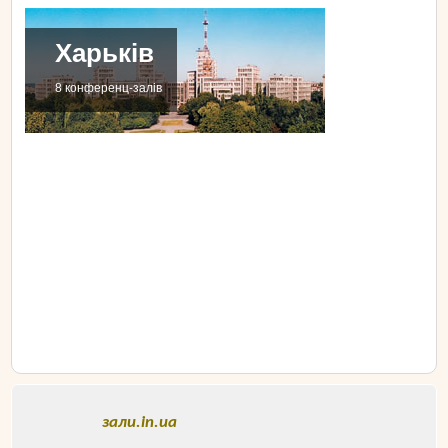
Харьків
8 конференц-залів
зали.in.ua