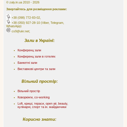
© zaly.in.ua 2010 - 2026
Звертайтесь для розміщення реклами:
+38 (098) 772-83-02
,
+38 (050) 927-28-10
(Viber, Telegram,
WhatsApp)
cs9@ukr.net;
Зали в Україні:
Конференц зали
Конференц зали в готелях
Банкетні зали
Виставкові центри та зали
Вільний простір:
Вільний простір
Коворкінги, co-working
Loft, криші, тераси, оpen air, beauty,
кулінарні, спорт та ін. майданчики
Корисно знати: