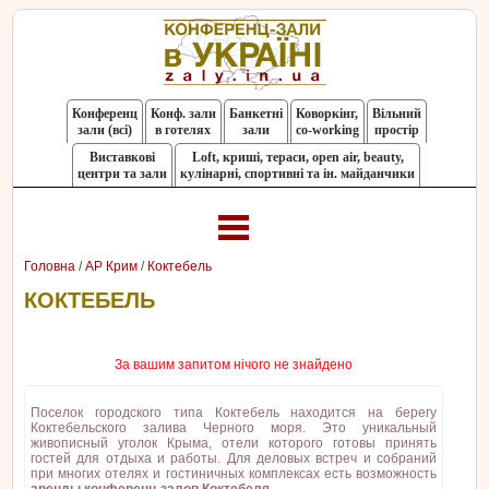
Конференц
Конф. зали
Банкетні
Коворкінг,
Вільний
зали (всі)
в готелях
зали
co-working
простір
Виставкові
Loft, криші, тераси, оpen air, beauty,
центри та зали
кулінарні, спортивні та ін. майданчики
Головна
/
АР Крим
/
Коктебель
КОКТЕБЕЛЬ
За вашим запитом нічого не знайдено
Поселок городского типа Коктебель находится на берегу
Коктебельского залива Черного моря. Это уникальный
живописный уголок Крыма, отели которого готовы принять
гостей для отдыха и работы. Для деловых встреч и собраний
при многих отелях и гостиничных комплексах есть возможность