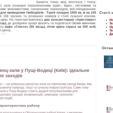
банкети, показ мод, кінотеатр і театр,
сі зали оснащені першокласними аудіо-, відео-, світловими та
ними можливостями, синхронним перекладом, веб-обладнанням.
Статті 
 для проведення тімбілдінгів - T-park площею 1000 кв. м на 240
лі 168 зручних та розкішних номерів у стилі сучасної класики,
-деко. На території комплексу
два зали ресторану «Аристократ»
Но
сць),
де досвідчені кухарі вразять та поділяться своїми вміннями.
Те
ать
кафе «Гляссе» (50 місць), літня крита тераса на 300 осіб,
Ор
А-центр.
Те
Де
Останн
нц-зали у Пущі-Водиці (Київ): ідеальне
ля заходів
 — це унікальна курортна зона на північному заході Києва, яка
ьовничу природу, тишу та сучасну інфраструктуру. Саме тому
али у Пущі-Водиці стають дедалі популярнішими для
ілових заходів: конференцій, семінарів, тренінгів і
их подій.
характеристика району
 розташована в Оболонському районі Києва, у великому