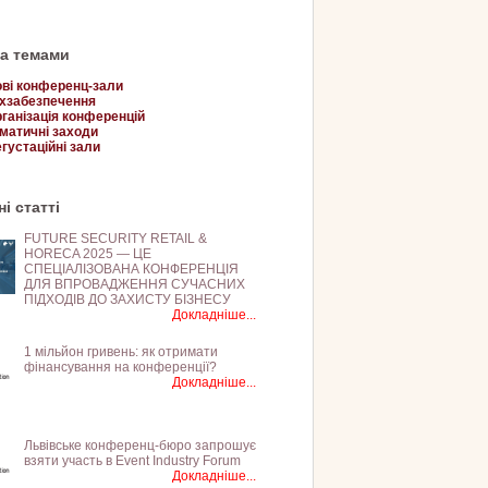
за темами
ві конференц-зали
хзабезпечення
ганізація конференцій
матичні заходи
густаційні зали
і статті
FUTURE SECURITY RETAIL &
HORECA 2025 — ЦЕ
СПЕЦІАЛІЗОВАНА КОНФЕРЕНЦІЯ
ДЛЯ ВПРОВАДЖЕННЯ СУЧАСНИХ
ПІДХОДІВ ДО ЗАХИСТУ БІЗНЕСУ
Докладніше...
1 мільйон гривень: як отримати
фінансування на конференції?
Докладніше...
Львівське конференц-бюро запрошує
взяти участь в Event Industry Forum
Докладніше...