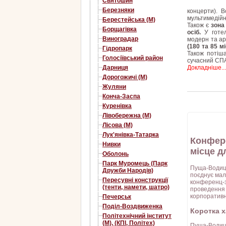
Святошин
Березняки
концерти). В
мультимедій
Берестейська (М)
Також є
зона
Борщагівка
осіб.
У готе
Виноградар
модерн та ар
(180 та 85 мі
Гідропарк
Також потіш
Голосіївський район
сучасний СП
Докладніше...
Дарниця
Дорогожичі (М)
Жуляни
Конча-Заспа
Куренівка
Лівобережна (М)
Лісова (М)
Лук'янівка-Татарка
Конфере
Нивки
місце д
Оболонь
Парк Муромець (Парк
Пуща-Водиця
Дружби Народів)
поєднує мал
Пересувні конструкції
конференц-з
(тенти, намети, шатро)
проведення д
корпоративн
Печерськ
Поділ-Воздвиженка
Коротка 
Політехнічний інститут
(М), (КПІ, Політех)
Пуща-Водиця