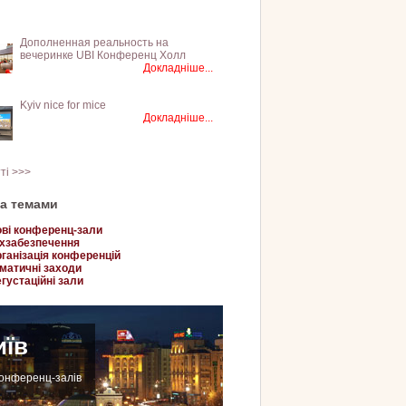
Дополненная реальность на
вечеринке UBI Конференц Холл
Докладніше...
Kyiv nice for mice
Докладніше...
тті >>>
за темами
ві конференц-зали
хзабезпечення
ганізація конференцій
матичні заходи
густаційні зали
иїв
конференц-залів