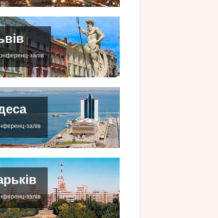
ьвів
конференц-залів
деса
онференц-залів
арьків
онференц-залів