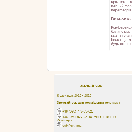
Крім того, 
виїзний фор
переговорів.
Висновок
Конференц-з
баланс між 
розташуванн
Києва ідеал
будь-якого р
зали.in.ua
© zaly.in.ua 2010 - 2026
Звертайтесь для розміщення реклами:
+38 (098) 772-83-02
,
+38 (050) 927-28-10
(Viber, Telegram,
WhatsApp)
cs9@ukr.net;