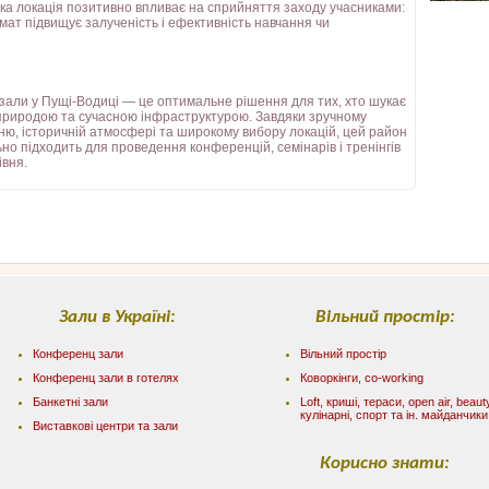
така локація позитивно впливає на сприйняття заходу учасниками:
мат підвищує залученість і ефективність навчання чи
али у Пущі-Водиці — це оптимальне рішення для тих, хто шукає
природою та сучасною інфраструктурою. Завдяки зручному
ю, історичній атмосфері та широкому вибору локацій, цей район
ьно підходить для проведення конференцій, семінарів і тренінгів
івня.
Зали в Україні:
Вільний простір:
Конференц зали
Вільний простір
Конференц зали в готелях
Коворкінги, co-working
Банкетні зали
Loft, криші, тераси, оpen air, beaut
кулінарні, спорт та ін. майданчики
Виставкові центри та зали
Корисно знати: