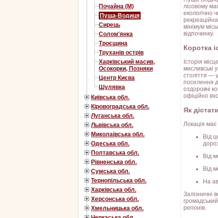
лісовому ма
Почайна (М)
екологічно ч
Пуща-Водиця
рекреаційна
Сирець
мінімум міс
відпочинку.
Солом'янка
Троєщина
Коротка і
Труханів острів
Історія місц
Харківський масив,
мисливські у
Осокорки, Позняки
століття — 
Центр Києва
поселення д
Шулявка
оздоровчі ко
офіційно вх
Київська обл.
Кіровоградська обл.
Як дістат
Луганська обл.
Локація має
Львівська обл.
Миколаївська обл.
Від 
дороз
Одеська обл.
Полтавська обл.
Від 
Рівненська обл.
Від 
Сумська обл.
Тернопільська обл.
На ав
Харківська обл.
Залізничні 
Херсонська обл.
громадський
регіонів.
Хмельницька обл.
Черкаська обл.