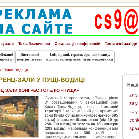
нц-зали
Техзабезпечення
Організація конференцій
Тематичні заходи
Вільний
Виставкові
Loft, криші, тераси, оpen air, beauty,
простір
центри та зали
кулінарні, спортивні та ін. майданчики
в
/
Пуща-Водиця
ЕНЦ-ЗАЛИ У ПУЩІ-ВОДИЦІ
Наші
Ц-ЗАЛИ КОНГРЕС-ГОТЕЛЮ «ПУЩА»
zaly
Сучасний конгрес-готель «Пуща» рівня
3* розташований у рекреаційній зоні
zaly
Києва Пуща-Водиця, на власній
зеленій
території 3 га.
Унікальний для приміської
zaly.
зони Києва
сучасний конгрес-центр (685
conf
кв. м) із залами бізнес-рівня (від 10 до
250-300 місць) та готель на 168 номерів
spa.
(299 місць).
Найбільша конференц-зала
розрахована
на 300 осіб
і є
багатофункціональною (конференції,