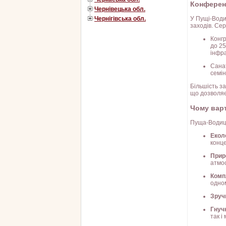
Конферен
Чернівецька обл.
У Пущі-Води
Чернігівська обл.
заходів. Сер
Конгр
до 25
інфр
Санат
семін
Більшість з
що дозволяє
Чому вар
Пуща-Водиця
Еколо
конце
Прир
атмо
Комп
одном
Зруч
Гнуч
так 