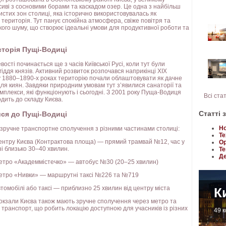
сиві з сосновими борами та каскадом озер. Це одна з найбільш
истих зон столиці, яка історично використовувалась як
 територія. Тут панує спокійна атмосфера, свіже повітря та
ького шуму, що створює ідеальні умови для продуктивної роботи та
сторія Пущі-Водиці
евості починається ще з часів Київської Русі, коли тут були
гіддя князів. Активний розвиток розпочався наприкінці XIX
у 1880–1890-х роках територію почали облаштовувати як дачне
ля киян. Завдяки природним умовам тут з’явилися санаторії та
мплекси, які функціонують і сьогодні. З 2001 року Пуща-Водиця
Всі ста
одить до складу Києва.
Статті 
ися до Пущі-Водиці
Но
 зручне транспортне сполучення з різними частинами столиці:
Те
центру Києва (Контрактова площа) — прямий трамвай №12, час у
Ор
і близько 30–40 хвилин.
Те
Де
метро «Академмістечко» — автобус №30 (20–25 хвилин)
метро «Нивки» — маршрутні таксі №226 та №719
томобілі або таксі — приблизно 25 хвилин від центру міста
К
вокзали Києва також мають зручне сполучення через метро та
 транспорт, що робить локацію доступною для учасників із різних
49 