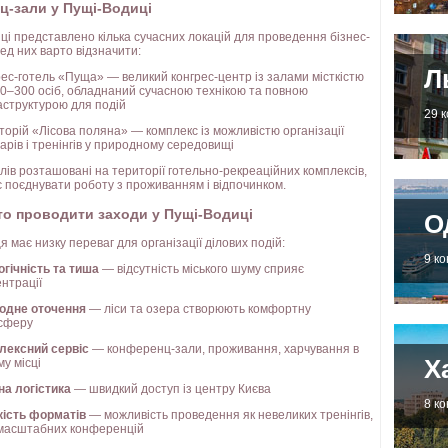
ц-зали у Пущі-Водиці
ці представлено кілька сучасних локацій для проведення бізнес-
ед них варто відзначити:
Л
ес-готель «Пуща» — великий конгрес-центр із залами місткістю
0–300 осіб, обладнаний сучасною технікою та повною
аструктурою для подій
29 
орій «Лісова поляна» — комплекс із можливістю організації
арів і тренінгів у природному середовищі
алів розташовані на території готельно-рекреаційних комплексів,
 поєднувати роботу з проживанням і відпочинком.
то проводити заходи у Пущі-Водиці
О
 має низку переваг для організації ділових подій:
9 к
гічність та тиша
— відсутність міського шуму сприяє
нтрації
одне оточення
— ліси та озера створюють комфортну
сферу
лексний сервіс
— конференц-зали, проживання, харчування в
Х
у місці
на логістика
— швидкий доступ із центру Києва
8 к
кість форматів
— можливість проведення як невеликих тренінгів,
і масштабних конференцій