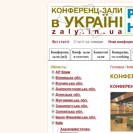
Всі статті
Статті за темами:
Нові конфере
Конференц
Конф. зали
Банкетні
Коворкінг,
зали (всі)
в готелях
зали
co-working
Область:
Головна
/
Киї
АР Крим
КОНФЕР
Вінницька обл.
Волинська обл.
КОНФЕРЕН
Дніпропетровська обл.
Донецька обл.
Житомирська обл.
Закарпатська обл.
Запорізька обл.
Івано-Франківська обл.
Київ
Академмістечко-