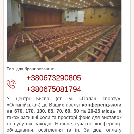
Тел. для бронирования:
+380673290805
+380675081794
У центрі Києва (ст. м. «Палац спорту»,
«Олімпійська») до Ваших послуг
конференц-зали
на 670, 170, 100, 85, 70, 60, 50 та 20-25 місць
, а
також затишні холи та просторі фойє для виставок
та супутніх заходів. Наявне сучасне конференц-
обладнання, освітлення та ін. За дод. оплату