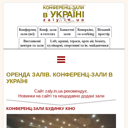
Конференц
Конф. зали
Банкетні
Коворкінг,
Вільний
зали (всі)
в готелях
зали
co-working
простір
Виставкові
Loft, криші, тераси, оpen air, beauty,
центри та зали
кулінарні, спортивні та ін. майданчики
ОРЕНДА ЗАЛІВ. КОНФЕРЕНЦ-ЗАЛИ В
УКРАЇНІ
Сайт zaly.in.ua рекомендує.
Новинки на сайті та нещодавно додані зали
КОНФЕРЕНЦ-ЗАЛИ БУДИНКУ КІНО