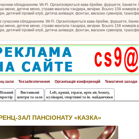
учасним обладнанням. Wi-Fi. Організовуються кава-брейки, фуршети, банкети.
ші-меню, дитяче меню, страви мангала-тандира, вечірки. Всього 158 номерів рі
гри, дитячий ігровий клуб, дитяча анімація, фонтан, магазин сувенірів, трансфе
з сучасним обладнанням. Wi-Fi. Організовуються кава-брейки, фуршети, банке
ші-меню, дитяче меню, страви мангала-тандира, вечірки. Всього 158 номерів рі
гри, дитячий ігровий клуб, дитяча анімація, фонтан, магазин сувенірів, трансфе
нц-зали
Техзабезпечення
Організація конференцій
Тематичні заходи
Вільний
Виставкові
Loft, криші, тераси, оpen air, beauty,
простір
центри та зали
кулінарні, спортивні та ін. майданчики
ЕНЦ-ЗАЛ ПАНСІОНАТУ «КАЗКА»