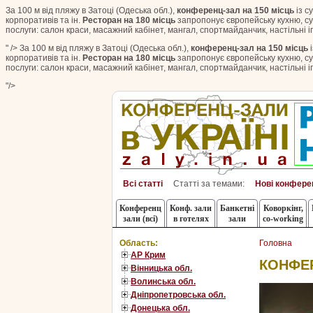
За 100 м від пляжу в Затоці (Одеська обл.),
конференц-зал на 150 місць
із с
корпоративів та ін.
Ресторан на 180 місць
запропонує європейську кухню, су
послуги: салон краси, масажний кабінет, мангал, спортмайданчик, настільні і
" />
За 100 м від пляжу в Затоці (Одеська обл.),
конференц-зал на 150 місць
і
корпоративів та ін.
Ресторан на 180 місць
запропонує європейську кухню, су
послуги: салон краси, масажний кабінет, мангал, спортмайданчик, настільні і
"/>
Всі статті
Статті за темами:
Нові конфере
Конференц
Конф. зали
Банкетні
Коворкінг,
зали (всі)
в готелях
зали
co-working
Область:
Головна
АР Крим
КОНФЕР
Вінницька обл.
Волинська обл.
Дніпропетровська обл.
Донецька обл.