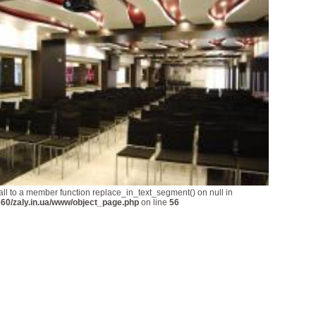
all to a member function replace_in_text_segment() on null in
60/zaly.in.ua/www/object_page.php
on line
56