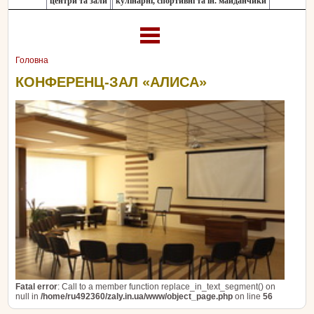
центри та зали
кулінарні, спортивні та ін. майданчики
Головна
КОНФЕРЕНЦ-ЗАЛ «АЛИСА»
Fatal error
: Call to a member function replace_in_text_segment() on
null in
/home/ru492360/zaly.in.ua/www/object_page.php
on line
56