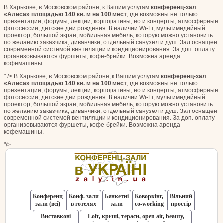
В Харькове, в Московском районе, к Вашим услугам
конференц-зал
«Алиса» площадью 140 кв. м на 100 мест
, где возможны не только
презентации, форумы, лекции, корпоративы, но и концерты, атмосферные
фотосессии, детские дни рождения. В наличии Wi-Fi, мультимедийный
проектор, большой экран, мобильная мебель, которую можно установить
по желанию заказчика, диванчики, отдельный санузел и душ. Зал оснащен
современной системой вентиляции и кондиционирования. За доп. оплату
организовываются фуршеты, кофе-брейки. Возможна аренда
кофемашины.
" />
В Харькове, в Московском районе, к Вашим услугам
конференц-зал
«Алиса» площадью 140 кв. м на 100 мест
, где возможны не только
презентации, форумы, лекции, корпоративы, но и концерты, атмосферные
фотосессии, детские дни рождения. В наличии Wi-Fi, мультимедийный
проектор, большой экран, мобильная мебель, которую можно установить
по желанию заказчика, диванчики, отдельный санузел и душ. Зал оснащен
современной системой вентиляции и кондиционирования. За доп. оплату
организовываются фуршеты, кофе-брейки. Возможна аренда
кофемашины.
"/>
Конференц
Конф. зали
Банкетні
Коворкінг,
Вільний
зали (всі)
в готелях
зали
co-working
простір
Виставкові
Loft, криші, тераси, оpen air, beauty,