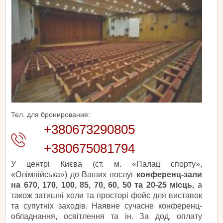
Тел. для бронирования:
+380673290805
+380675081794
У центрі Києва (ст. м. «Палац спорту»,
«Олімпійська») до Ваших послуг
конференц-зали
на 670, 170, 100, 85, 70, 60, 50 та 20-25 місць
, а
також затишні холи та просторі фойє для виставок
та супутніх заходів. Наявне сучасне конференц-
обладнання, освітлення та ін. За дод. оплату