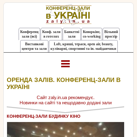
Конференц
Конф. зали
Банкетні
Коворкінг,
Вільний
зали (всі)
в готелях
зали
co-working
простір
Виставкові
Loft, криші, тераси, оpen air, beauty,
центри та зали
кулінарні, спортивні та ін. майданчики
ОРЕНДА ЗАЛІВ. КОНФЕРЕНЦ-ЗАЛИ В
УКРАЇНІ
Сайт zaly.in.ua рекомендує.
Новинки на сайті та нещодавно додані зали
КОНФЕРЕНЦ-ЗАЛИ БУДИНКУ КІНО