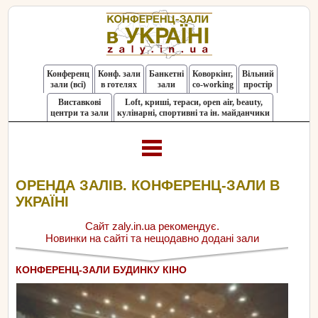
Конференц
Конф. зали
Банкетні
Коворкінг,
Вільний
зали (всі)
в готелях
зали
co-working
простір
Виставкові
Loft, криші, тераси, оpen air, beauty,
центри та зали
кулінарні, спортивні та ін. майданчики
ОРЕНДА ЗАЛІВ. КОНФЕРЕНЦ-ЗАЛИ В
УКРАЇНІ
Сайт zaly.in.ua рекомендує.
Новинки на сайті та нещодавно додані зали
КОНФЕРЕНЦ-ЗАЛИ БУДИНКУ КІНО