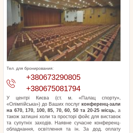
Тел. для бронирования:
+380673290805
+380675081794
У центрі Києва (ст. м. «Палац спорту»,
«Олімпійська») до Ваших послуг
конференц-зали
на 670, 170, 100, 85, 70, 60, 50 та 20-25 місць
, а
також затишні холи та просторі фойє для виставок
та супутніх заходів. Наявне сучасне конференц-
обладнання, освітлення та ін. За дод. оплату