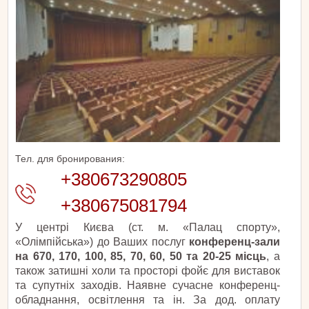
Тел. для бронирования:
+380673290805
+380675081794
У центрі Києва (ст. м. «Палац спорту»,
«Олімпійська») до Ваших послуг
конференц-зали
на 670, 170, 100, 85, 70, 60, 50 та 20-25 місць
, а
також затишні холи та просторі фойє для виставок
та супутніх заходів. Наявне сучасне конференц-
обладнання, освітлення та ін. За дод. оплату