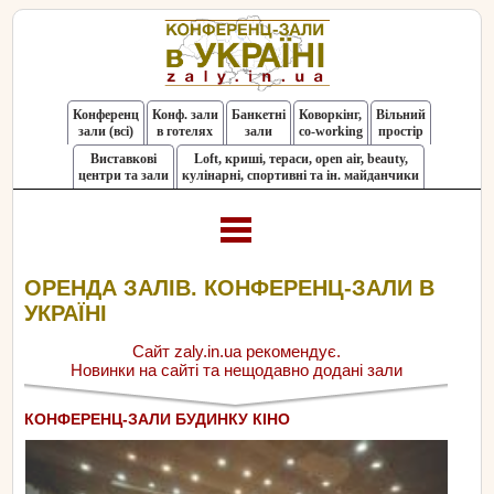
Конференц
Конф. зали
Банкетні
Коворкінг,
Вільний
зали (всі)
в готелях
зали
co-working
простір
Виставкові
Loft, криші, тераси, оpen air, beauty,
центри та зали
кулінарні, спортивні та ін. майданчики
ОРЕНДА ЗАЛІВ. КОНФЕРЕНЦ-ЗАЛИ В
УКРАЇНІ
Сайт zaly.in.ua рекомендує.
Новинки на сайті та нещодавно додані зали
КОНФЕРЕНЦ-ЗАЛИ БУДИНКУ КІНО