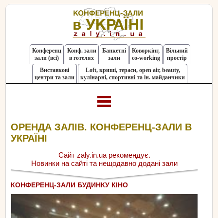
Конференц
Конф. зали
Банкетні
Коворкінг,
Вільний
зали (всі)
в готелях
зали
co-working
простір
Виставкові
Loft, криші, тераси, оpen air, beauty,
центри та зали
кулінарні, спортивні та ін. майданчики
ОРЕНДА ЗАЛІВ. КОНФЕРЕНЦ-ЗАЛИ В
УКРАЇНІ
Сайт zaly.in.ua рекомендує.
Новинки на сайті та нещодавно додані зали
КОНФЕРЕНЦ-ЗАЛИ БУДИНКУ КІНО