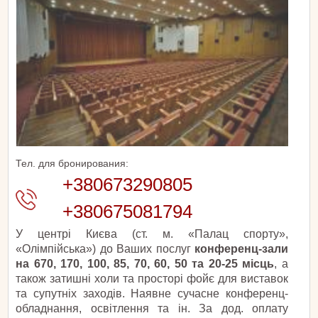
Тел. для бронирования:
+380673290805
+380675081794
У центрі Києва (ст. м. «Палац спорту»,
«Олімпійська») до Ваших послуг
конференц-зали
на 670, 170, 100, 85, 70, 60, 50 та 20-25 місць
, а
також затишні холи та просторі фойє для виставок
та супутніх заходів. Наявне сучасне конференц-
обладнання, освітлення та ін. За дод. оплату