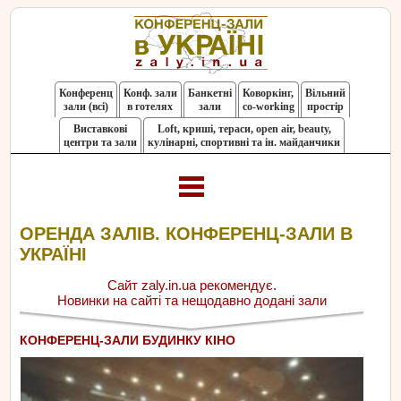
Конференц
Конф. зали
Банкетні
Коворкінг,
Вільний
зали (всі)
в готелях
зали
co-working
простір
Виставкові
Loft, криші, тераси, оpen air, beauty,
центри та зали
кулінарні, спортивні та ін. майданчики
ОРЕНДА ЗАЛІВ. КОНФЕРЕНЦ-ЗАЛИ В
УКРАЇНІ
Сайт zaly.in.ua рекомендує.
Новинки на сайті та нещодавно додані зали
КОНФЕРЕНЦ-ЗАЛИ БУДИНКУ КІНО