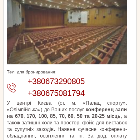
Тел. для бронирования:
+380673290805
+380675081794
У центрі Києва (ст. м. «Палац спорту»,
«Олімпійська») до Ваших послуг
конференц-зали
на 670, 170, 100, 85, 70, 60, 50 та 20-25 місць
, а
також затишні холи та просторі фойє для виставок
та супутніх заходів. Наявне сучасне конференц-
обладнання, освітлення та ін. За дод. оплату