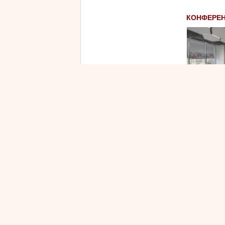
КОНФЕРЕН
подають стра
Номерний фо
двомісні ном
покращені 
передбаче
високошвидкіс
Докладніше...
КОНФЕРЕН