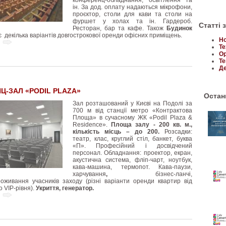
ін. За дод. оплату надаються мікрофони,
проєктор, столи для кави та столи на
фуршет у холах та ін. Гардероб.
Статті 
Ресторан, бар та кафе. Також
Будинок
 декілька варіантів довгострокової оренди офісних приміщень.
Но
Те
Ор
Те
Де
Ц-ЗАЛ «PODIL PLAZA»
Останн
Зал розташований у Києві на Подолі за
700 м від станції метро «Контрактова
Площа» в сучасному ЖК «Podil Plaza &
Residence».
Площа залу - 200 кв. м.,
кількість місць – до 200.
Розсадки:
театр, клас, круглий стіл, банкет, буква
«П». Професійний і досвідчений
персонал. Обладнання: проектор, екран,
акустична система, фліп-чарт, ноутбук,
кава-машина, термопот. Кава-паузи,
харчування
,
бізнес-ланчі,
оживання учасників заходу (різні варіанти оренди квартир від
 VIP-рівня).
Укриття, генератор.