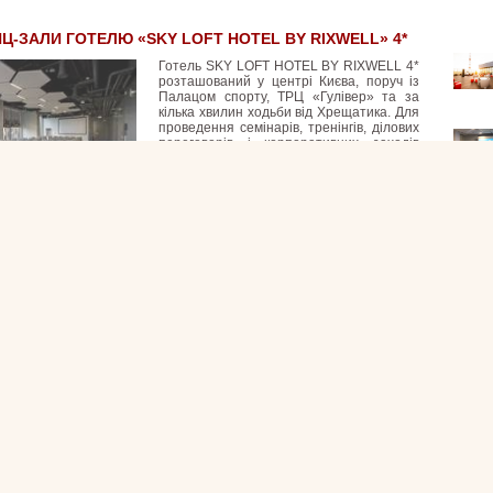
Ц-ЗАЛИ ГОТЕЛЮ «SKY LOFT HOTEL BY RIXWELL» 4*
Готель SKY LOFT HOTEL BY RIXWELL 4*
розташований у центрі Києва, поруч із
Палацом спорту, ТРЦ «Гулівер» та за
кілька хвилин ходьби від Хрещатика. Для
проведення семінарів, тренінгів, ділових
переговорів і корпоративних заходів
готель пропонує
5 сучасних конференц-
залів місткістю 120, 90, 40, 40, 10-
30 осіб.
До послуг гостей - організація
кава-брейків, бізнес-ланчів, фуршетів і
Всі ста
банкетів у ресторані Easy Breezy, де
ви міжнародної кухні з локальними гастрономічними акцентами.
Статті 
нд готелю налічує 313 номерів різних категорій: одномісні та
ери, номери з великим двоспальним ліжком або окремими ліжками,
Но
номери Superior та люкси. Для комфорту й безпеки гостей
Те
но укриття, автономне електроживлення (генератор),
Ор
ний Starlink Wi-Fi, паркінг, тренажерний зал і масажний кабінет.
Те
Де
К
Ц-ЗАЛ БІЗНЕС-ГОТЕЛЮ «VELE ROSSE»
49 
Готель розташований у курортній зоні,
на 12-й станції Великого Фонтану і в той
же час лише за 8 км від центру міста.