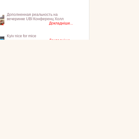
Дополненная реальность на
вечеринке UBI Конференц Холл
Докладніше...
Kyiv nice for mice
Докладніше...
тті >>>
за темами
ві конференц-зали
хзабезпечення
ганізація конференцій
матичні заходи
густаційні зали
иїв
конференц-залів