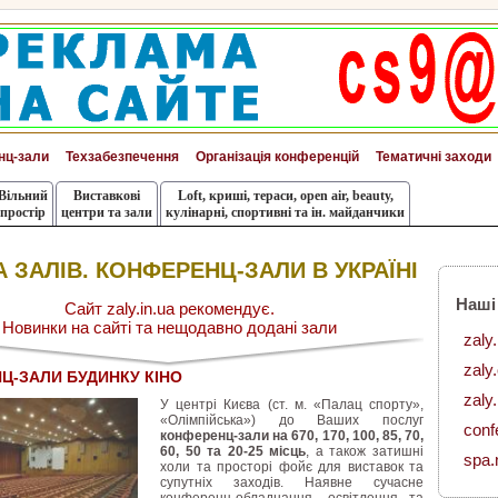
нц-зали
Техзабезпечення
Організація конференцій
Тематичні заходи
Вільний
Виставкові
Loft, криші, тераси, оpen air, beauty,
простір
центри та зали
кулінарні, спортивні та ін. майданчики
 ЗАЛІВ. КОНФЕРЕНЦ-ЗАЛИ В УКРАЇНІ
Наші
Сайт zaly.in.ua рекомендує.
Новинки на сайті та нещодавно додані зали
zaly
zaly
Ц-ЗАЛИ БУДИНКУ КІНО
zaly.
У центрі Києва (ст. м. «Палац спорту»,
«Олімпійська») до Ваших послуг
conf
конференц-зали на 670, 170, 100, 85, 70,
60, 50 та 20-25 місць
, а також затишні
spa.
холи та просторі фойє для виставок та
супутніх заходів. Наявне сучасне
конференц-обладнання, освітлення та