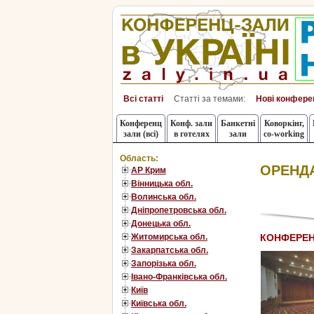
Всі статті
Статті за темами:
Нові конфере
Конференц
Конф. зали
Банкетні
Коворкінг,
зали (всі)
в готелях
зали
co-working
Область:
ОРЕНДА
АР Крим
Вінницька обл.
Волинська обл.
Дніпропетровська обл.
Донецька обл.
КОНФЕРЕН
Житомирська обл.
Закарпатська обл.
Запорізька обл.
Івано-Франківська обл.
Київ
Київська обл.