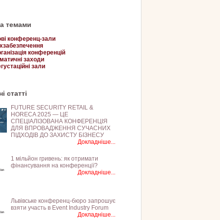
за темами
ві конференц-зали
хзабезпечення
ганізація конференцій
матичні заходи
густаційні зали
і статті
FUTURE SECURITY RETAIL &
HORECA 2025 — ЦЕ
СПЕЦІАЛІЗОВАНА КОНФЕРЕНЦІЯ
ДЛЯ ВПРОВАДЖЕННЯ СУЧАСНИХ
ПІДХОДІВ ДО ЗАХИСТУ БІЗНЕСУ
Докладніше...
1 мільйон гривень: як отримати
фінансування на конференції?
Докладніше...
Львівське конференц-бюро запрошує
взяти участь в Event Industry Forum
Докладніше...