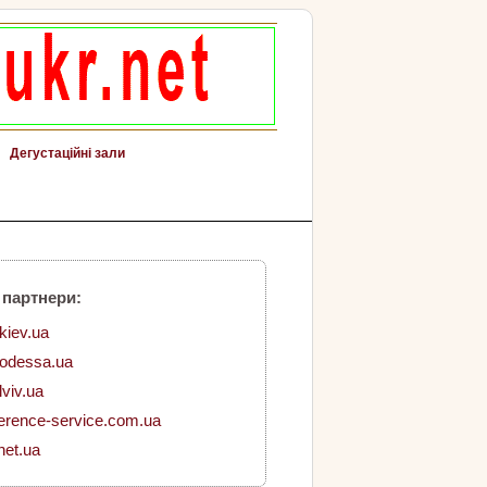
Дегустаційні зали
 партнери:
.kiev.ua
.odessa.ua
lviv.ua
erence-service.com.ua
net.ua