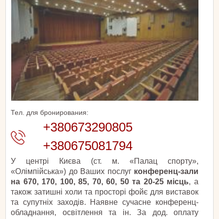
Тел. для бронирования:
+380673290805
+380675081794
У центрі Києва (ст. м. «Палац спорту»,
«Олімпійська») до Ваших послуг
конференц-зали
на 670, 170, 100, 85, 70, 60, 50 та 20-25 місць
, а
також затишні холи та просторі фойє для виставок
та супутніх заходів. Наявне сучасне конференц-
обладнання, освітлення та ін. За дод. оплату