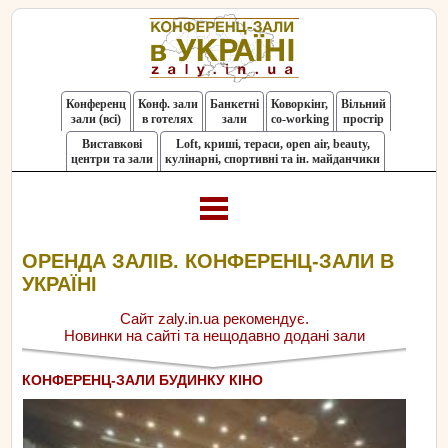
Конференц
Конф. зали
Банкетні
Коворкінг,
Вільний
зали (всі)
в готелях
зали
co-working
простір
Виставкові
Loft, криші, тераси, оpen air, beauty,
центри та зали
кулінарні, спортивні та ін. майданчики
ОРЕНДА ЗАЛІВ. КОНФЕРЕНЦ-ЗАЛИ В
УКРАЇНІ
Сайт zaly.in.ua рекомендує.
Новинки на сайті та нещодавно додані зали
КОНФЕРЕНЦ-ЗАЛИ БУДИНКУ КІНО