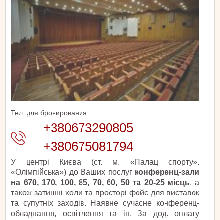
Тел. для бронирования:
+380673290805
+380675081794
У центрі Києва (ст. м. «Палац спорту»,
«Олімпійська») до Ваших послуг
конференц-зали
на 670, 170, 100, 85, 70, 60, 50 та 20-25 місць
, а
також затишні холи та просторі фойє для виставок
та супутніх заходів. Наявне сучасне конференц-
обладнання, освітлення та ін. За дод. оплату