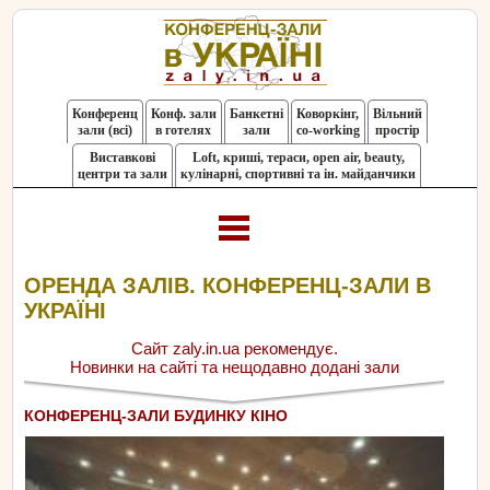
Конференц
Конф. зали
Банкетні
Коворкінг,
Вільний
зали (всі)
в готелях
зали
co-working
простір
Виставкові
Loft, криші, тераси, оpen air, beauty,
центри та зали
кулінарні, спортивні та ін. майданчики
ОРЕНДА ЗАЛІВ. КОНФЕРЕНЦ-ЗАЛИ В
УКРАЇНІ
Сайт zaly.in.ua рекомендує.
Новинки на сайті та нещодавно додані зали
КОНФЕРЕНЦ-ЗАЛИ БУДИНКУ КІНО