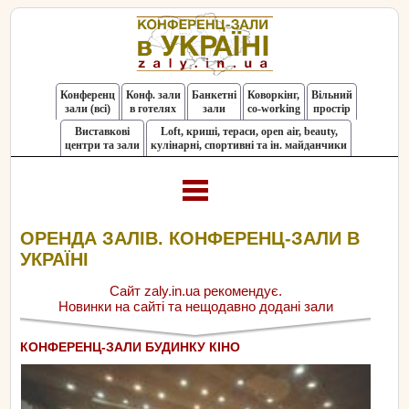
Конференц
Конф. зали
Банкетні
Коворкінг,
Вільний
зали (всі)
в готелях
зали
co-working
простір
Виставкові
Loft, криші, тераси, оpen air, beauty,
центри та зали
кулінарні, спортивні та ін. майданчики
ОРЕНДА ЗАЛІВ. КОНФЕРЕНЦ-ЗАЛИ В
УКРАЇНІ
Сайт zaly.in.ua рекомендує.
Новинки на сайті та нещодавно додані зали
КОНФЕРЕНЦ-ЗАЛИ БУДИНКУ КІНО