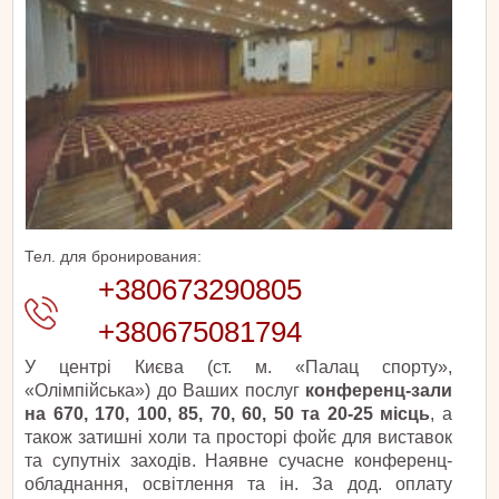
Тел. для бронирования:
+380673290805
+380675081794
У центрі Києва (ст. м. «Палац спорту»,
«Олімпійська») до Ваших послуг
конференц-зали
на 670, 170, 100, 85, 70, 60, 50 та 20-25 місць
, а
також затишні холи та просторі фойє для виставок
та супутніх заходів. Наявне сучасне конференц-
обладнання, освітлення та ін. За дод. оплату