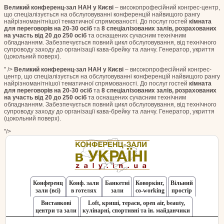
Великий конференц-зал НАН у Києві
– високопрофесійний конгрес-центр,
що спеціалізується на обслуговуванні конференцій найвищого рангу
найрізноманітнішої тематичної спрямованості. До послуг гостей
кімната
для переговорів на 20-30 осіб
та
8 спеціалізованих залів, розрахованих
на участь від 20 до 250 осіб
та оснащених сучасним технічним
обладнанням. Забезпечується повний цикл обслуговування, від технічного
супроводу заходу до організації кава-брейку та ланчу. Генератор, укриття
(цокольний поверх).
" />
Великий конференц-зал НАН у Києві
– високопрофесійний конгрес-
центр, що спеціалізується на обслуговуванні конференцій найвищого рангу
найрізноманітнішої тематичної спрямованості. До послуг гостей
кімната
для переговорів на 20-30 осіб
та
8 спеціалізованих залів, розрахованих
на участь від 20 до 250 осіб
та оснащених сучасним технічним
обладнанням. Забезпечується повний цикл обслуговування, від технічного
супроводу заходу до організації кава-брейку та ланчу. Генератор, укриття
(цокольний поверх).
"/>
Конференц
Конф. зали
Банкетні
Коворкінг,
Вільний
зали (всі)
в готелях
зали
co-working
простір
Виставкові
Loft, криші, тераси, оpen air, beauty,
центри та зали
кулінарні, спортивні та ін. майданчики