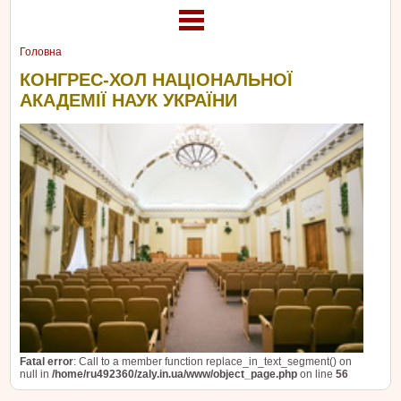
Головна
КОНГРЕС-ХОЛ НАЦІОНАЛЬНОЇ
АКАДЕМІЇ НАУК УКРАЇНИ
Fatal error
: Call to a member function replace_in_text_segment() on
null in
/home/ru492360/zaly.in.ua/www/object_page.php
on line
56