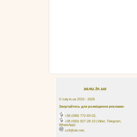
зали.in.ua
© zaly.in.ua 2010 - 2026
Звертайтесь для розміщення реклами:
+38 (098) 772-83-02
,
+38 (050) 927-28-10
(Viber, Telegram,
WhatsApp)
cs9@ukr.net;