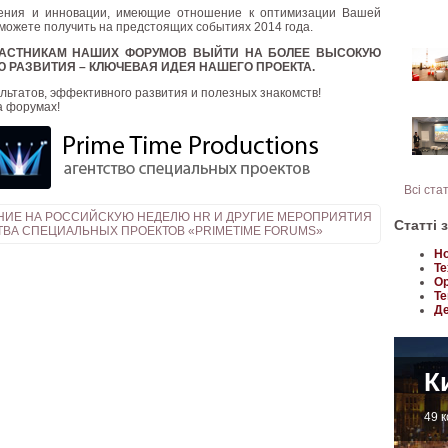
ения и инновации, имеющие отношение к оптимизации Вашей
можете получить на предстоящих событиях 2014 года.
АСТНИКАМ НАШИХ ФОРУМОВ ВЫЙТИ НА БОЛЕЕ ВЫСОКУЮ
 РАЗВИТИЯ – КЛЮЧЕВАЯ ИДЕЯ НАШЕГО ПРОЕКТА.
льтатов, эффективного развития и полезных знакомств!
а форумах!
Всі ста
НИЕ НА РОССИЙСКУЮ НЕДЕЛЮ HR И ДРУГИЕ МЕРОПРИЯТИЯ
Статті 
ТВА СПЕЦИАЛЬНЫХ ПРОЕКТОВ «PRIMETIME FORUMS»
Но
Те
Ор
Те
Де
К
49 