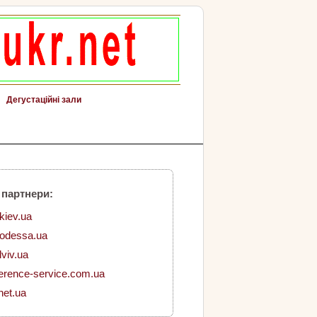
Дегустаційні зали
 партнери:
.kiev.ua
.odessa.ua
lviv.ua
erence-service.com.ua
net.ua