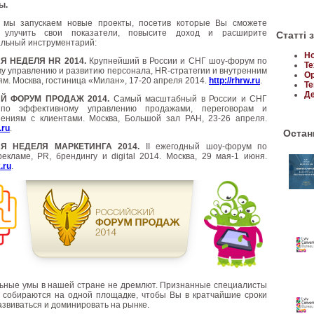
ы.
 мы запускаем новые проекты, посетив которые Вы сможете
о улучить свои показатели, повысите доход и расширите
Статті 
льный инструментарий:
Но
Я НЕДЕЛЯ HR 2014.
Крупнейший в России и СНГ шоу-форум по
Те
у управлению и развитию персонала, HR-стратегии и внутренним
Ор
м. Москва, гостиница «Милан», 17-20 апреля 2014.
http://rhrw.ru
.
Те
Де
Й ФОРУМ ПРОДАЖ 2014.
Самый масштабный в России и СНГ
по эффективному управлению продажами, переговорам и
ениям с клиентами. Москва, Большой зал РАН, 23-26 апреля.
.ru
.
Останн
Я НЕДЕЛЯ МАРКЕТИНГА 2014.
II ежегодный шоу-форум по
рекламе, PR, брендингу и digital 2014. Москва, 29 мая-1 июня.
.ru
.
ьные умы в нашей стране не дремлют. Признанные специалисты
 собираются на одной площадке, чтобы Вы в кратчайшие сроки
развиваться и доминировать на рынке.