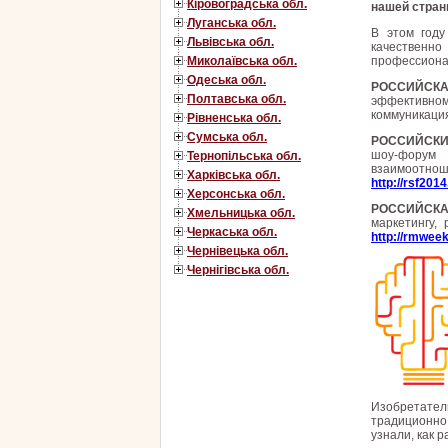
Кіровоградська обл.
нашей стран
Луганська обл.
В этом году
Львівська обл.
качественн
профессиона
Миколаївська обл.
Одеська обл.
РОССИЙСКА
Полтавська обл.
эффективном
коммуникация
Рівненська обл.
Сумська обл.
РОССИЙСКИ
шоу-форум 
Тернопільська обл.
взаимоотнош
Харківська обл.
http://rsf2014
Херсонська обл.
РОССИЙСКА
Хмельницька обл.
маркетингу, 
Черкаська обл.
http://rmweek
Чернівецька обл.
Чернігівська обл.
Изобретател
традиционно
узнали, как 