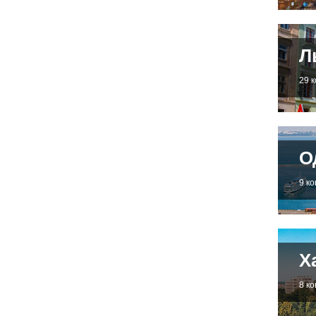
Л
29 
О
9 к
Х
8 к