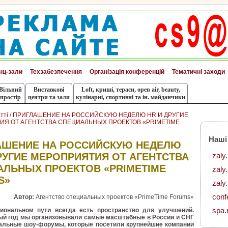
нц-зали
Техзабезпечення
Організація конференцій
Тематичні заходи
Вільний
Виставкові
Loft, криші, тераси, оpen air, beauty,
простір
центри та зали
кулінарні, спортивні та ін. майданчики
тті
/
ПРИГЛАШЕНИЕ НА РОССИЙСКУЮ НЕДЕЛЮ HR И ДРУГИЕ
Я ОТ АГЕНТСТВА СПЕЦИАЛЬНЫХ ПРОЕКТОВ «PRIMETIME
Наші
АШЕНИЕ НА РОССИЙСКУЮ НЕДЕЛЮ
zaly
РУГИЕ МЕРОПРИЯТИЯ ОТ АГЕНТСТВА
АЛЬНЫХ ПРОЕКТОВ «PRIMETIME
zaly
S»
zaly.
conf
Автор:
Агентство специальных проектов «PrimeTime Forums»
spa.
иональном пути всегда есть пространство для улучшений.
й год мы организовывали самые масштабные в России и СНГ
альные шоу-форумы, которые посетили крупнейшие компании