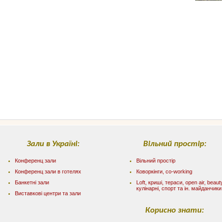
Зали в Україні:
Вільний простір:
Конференц зали
Вільний простір
Конференц зали в готелях
Коворкінги, co-working
Банкетні зали
Loft, криші, тераси, оpen air, beaut
кулінарні, спорт та ін. майданчики
Виставкові центри та зали
Корисно знати: