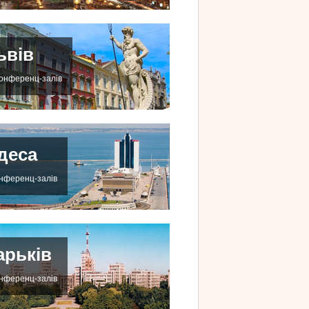
ьвів
конференц-залів
деса
онференц-залів
арьків
онференц-залів