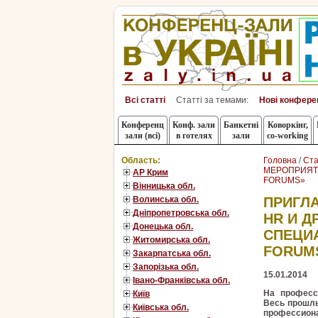
Всі статті
Статті за темами:
Нові конфере
Конференц
Конф. зали
Банкетні
Коворкінг,
зали (всі)
в готелях
зали
co-working
Область:
Головна
/
Ста
МЕРОПРИЯТИ
АР Крим
FORUMS»
Вінницька обл.
Волинська обл.
ПРИГЛ
Дніпропетровська обл.
HR И Д
Донецька обл.
СПЕЦИ
Житомирська обл.
FORUM
Закарпатська обл.
Запорізька обл.
15.01.2014
Івано-Франківська обл.
На професс
Київ
Весь прошлы
Київська обл.
профессион