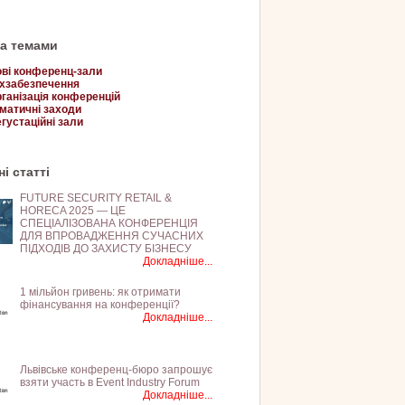
за темами
ві конференц-зали
хзабезпечення
ганізація конференцій
матичні заходи
густаційні зали
і статті
FUTURE SECURITY RETAIL &
HORECA 2025 — ЦЕ
СПЕЦІАЛІЗОВАНА КОНФЕРЕНЦІЯ
ДЛЯ ВПРОВАДЖЕННЯ СУЧАСНИХ
ПІДХОДІВ ДО ЗАХИСТУ БІЗНЕСУ
Докладніше...
1 мільйон гривень: як отримати
фінансування на конференції?
Докладніше...
Львівське конференц-бюро запрошує
взяти участь в Event Industry Forum
Докладніше...