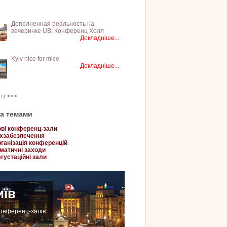
Дополненная реальность на
вечеринке UBI Конференц Холл
Докладніше...
Kyiv nice for mice
Докладніше...
тті >>>
за темами
ві конференц-зали
хзабезпечення
ганізація конференцій
матичні заходи
густаційні зали
иїв
конференц-залів