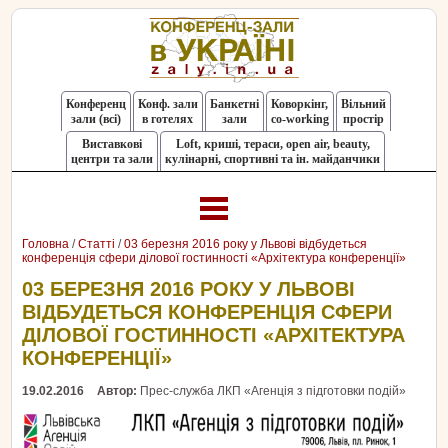
Конференц
Конф. зали
Банкетні
Коворкінг,
Вільний
зали (всі)
в готелях
зали
co-working
простір
Виставкові
Loft, криші, тераси, оpen air, beauty,
центри та зали
кулінарні, спортивні та ін. майданчики
Головна
/
Статті
/
03 березня 2016 року у Львові відбудеться
конференція сфери ділової гостинності «Архітектура конференції»
03 БЕРЕЗНЯ 2016 РОКУ У ЛЬВОВІ
ВІДБУДЕТЬСЯ КОНФЕРЕНЦІЯ СФЕРИ
ДІЛОВОЇ ГОСТИННОСТІ «АРХІТЕКТУРА
КОНФЕРЕНЦІЇ»
19.02.2016
Автор:
Прес-служба ЛКП «Агенція з підготовки подій»