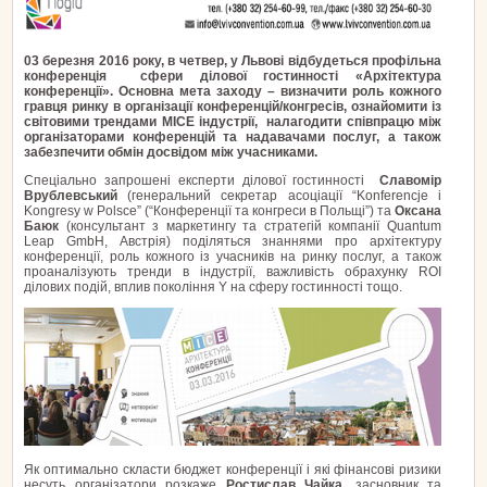
03 березня 2016 року, в четвер, у Львові відбудеться профільна
конференція сфери ділової гостинності «Архітектура
конференції». Основна мета заходу – визначити роль кожного
гравця ринку в організації конференцій/конгресів, ознайомити із
світовими трендами МІСЕ індустрії, налагодити співпрацю між
організаторами конференцій та надавачами послуг, а також
забезпечити обмін досвідом між учасниками.
Спеціально запрошені експерти ділової гостинності
Славомір
Врублевський
(генеральний секретар асоціації “Konferencje i
Kongresy w Polsce” (“Конференції та конгреси в Польщі”) та
Оксана
Баюк
(консультант з маркетингу та стратегій компанії Quantum
Leap GmbH, Австрія) поділяться знаннями про архітектуру
конференції, роль кожного із учасників на ринку послуг, а також
проаналізують тренди в індустрії, важливість обрахунку ROI
ділових подій, вплив покоління Y на сферу гостинності тощо.
Як оптимально скласти бюджет конференції і які фінансові ризики
несуть організатори розкаже
Ростислав Чайка,
засновник та