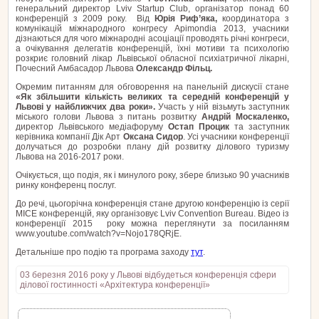
генеральний директор Lviv Startup Club, організатор понад 60
конференцій з 2009 року. Від
Юрія Риф’яка,
координатора з
комунікацій міжнародного конгресу Apimondia 2013, учасники
дізнаються для чого міжнародні асоціації проводять річні конгреси,
а очікування делегатів конференцій, їхні мотиви та психологію
розкриє головний лікар Львівської обласної психіатричної лікарні,
Почесний Амбасадор Львова
Олександр Фільц.
Окремим питанням для обговорення на панельній дискусії стане
«Як збільшити кількість великих та середній конференцій у
Львові у найближчих два роки».
Участь у ній візьмуть заступник
міського голови Львова з питань розвитку
Андрій Москаленко,
директор Львівського медіафоруму
Остап Процик
та заступник
керівника компанії Дік Арт
Оксана Сидор
. Усі учасники конференції
долучаться до розробки плану дій розвитку ділового туризму
Львова на 2016-2017 роки.
Очікується, що подія, як і минулого року, збере близько 90 учасників
ринку конференц послуг.
До речі, цьогорічна конференція стане другою конференцію із серії
МІСЕ конференцій, яку організовує Lviv Convention Bureau. Відео із
конференції 2015 року можна переглянути за посиланням
www.youtube.com/watch?v=Nojo178QRjE.
Детальніше про подію та програма заходу
тут
.
03 березня 2016 року у Львові відбудеться конференція сфери
ділової гостинності «Архітектура конференції»