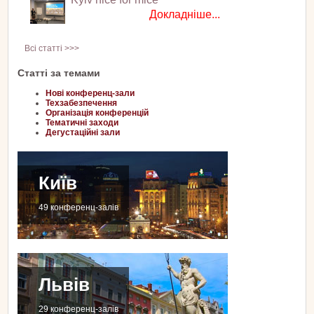
Докладніше...
Всі статті >>>
Статті за темами
Нові конференц-зали
Техзабезпечення
Організація конференцій
Тематичні заходи
Дегустаційні зали
Київ
49 конференц-залів
Львів
29 конференц-залів