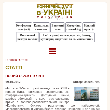
Конференц
Конф. зали
Банкетні
Коворкінг,
Вільний
зали (всі)
в готелях
зали
co-working
простір
Виставкові
Loft, криші, тераси, оpen air, beauty,
центри та зали
кулінарні, спортивні та ін. майданчики
Головна
/
Статті
СТАТТІ
НОВИЙ ОБ'ЄКТ В ЯЛТІ
19.10.2012
Автор:
Мотель №5
«Мотель №5», который находится на ЮБК в
городе Ялта, приглашает воспользоваться
конференц-сервисом. Доступные цены,
комфортабельный отдых, расположение
прямо в торгово-развлекательном центре
«Конфетти», близкое расстояние до набережной,
Массандровского и Ливадийского дворцов, конференц-зал на 50