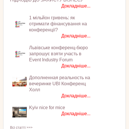
Докладніше...
1 мільйон гривень: як
отримати фінансування на
конференції?
Докладніше...
Львівське конференц-бюро
запрошує взяти участь в
Event Industry Forum
Докладніше...
Дополненная реальность на
вечеринке UBI Конференц
Холл
Докладніше...
Kyiv nice for mice
Докладніше...
Всі статті >>>