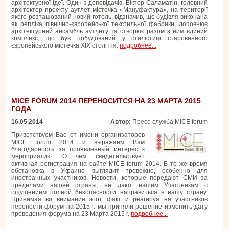
архітектурної ідеї. Один з доповідачів, Віктор Саламатін, головний
архітектор проекту аутлет-містечка «Мануфактура», на території
якого розташований новий готель, відзначив, що будівля виконана
як репліка північно-європейської текстильної фабрики, доповнює
архітектурний ансамбль аутлету та створює разом з ним єдиний
комплекс, що був побудований у стилістиці старовинного
європейського містечка ХІХ століття.
подробнее...
MICE FORUM 2014 ПЕРЕНОСИТСЯ НА 23 МАРТА 2015
ГОДА
16.05.2014
Автор:
Пресс-служба MICE forum
Приветствуем Вас от имени организаторов
MICE forum 2014 и выражаем Вам
благодарность за проявленный интерес к
мероприятию. О чем свидетельствует
активная регистрация на сайте MICE forum 2014. В то же время
обстановка в Украине выглядит тревожно, особенно для
иностранных участников. Новости, которые передают СМИ за
пределами нашей страны, не дают нашим Участникам с
ощущением полной безопасности направиться в нашу страну.
Принимая во внимание этот факт и реагируя на участников
перенести форум на 2015 г. мы приняли решение изменить дату
проведения форума на 23 Марта 2015 г.
подробнее...