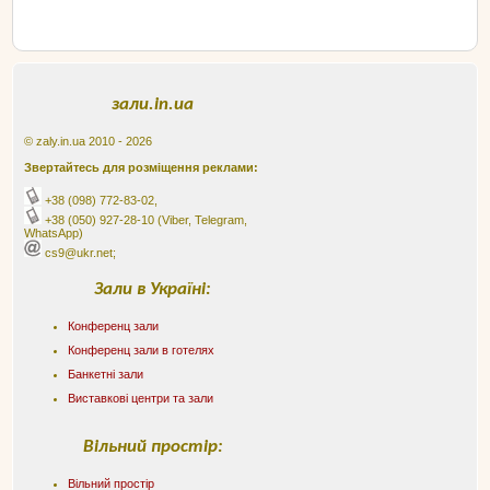
зали.in.ua
© zaly.in.ua 2010 - 2026
Звертайтесь для розміщення реклами:
+38 (098) 772-83-02
,
+38 (050) 927-28-10
(Viber, Telegram,
WhatsApp)
cs9@ukr.net;
Зали в Україні:
Конференц зали
Конференц зали в готелях
Банкетні зали
Виставкові центри та зали
Вільний простір:
Вільний простір