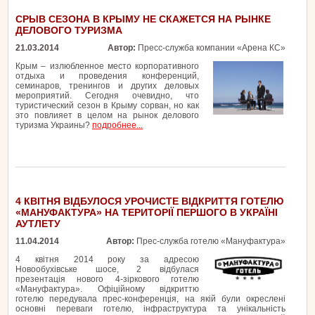
СРЫВ СЕЗОНА В КРЫМУ НЕ СКАЖЕТСЯ НА РЫНКЕ
ДЕЛОВОГО ТУРИЗМА
21.03.2014
Автор:
Пресс-служба компании «Арена КС»
Крым – излюбленное место корпоративного
отдыха и проведения конференций,
семинаров, тренингов и других деловых
мероприятий. Сегодня очевидно, что
туристический сезон в Крыму сорван, но как
это повлияет в целом на рынок делового
туризма Украины?
подробнее...
4 КВІТНЯ ВІДБУЛОСЯ УРОЧИСТЕ ВІДКРИТТЯ ГОТЕЛЮ
«МАНУФАКТУРА» НА ТЕРИТОРІЇ ПЕРШОГО В УКРАЇНІ
АУТЛЕТУ
11.04.2014
Автор:
Прес-служба готелю «Мануфактура»
4 квітня 2014 року за адресою
Новообухівське шосе, 2 відбулася
презентація нового 4-зіркового готелю
«Мануфактура». Офіційному відкриттю
готелю передувала прес-конференція, на якій були окреслені
основні переваги готелю, інфраструктура та унікальність