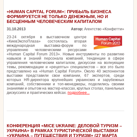
«HUMAN CAPITAL FORUM»: ПРИБЫЛЬ БИЗНЕСА
ФОРМИРУЕТСЯ НЕ ТОЛЬКО ДЕНЕЖНЫМ, НО И
БЕСЦЕННЫМ ЧЕЛОВЕЧЕСКИМ КАПИТАЛОМ
31.10.2013
Автор:
Агентство «Конфетти»
23-24 октября в выставочном центре
«КиевЭкспоПлаза» состоялась вторая
международная выставка-форум по
управлению человеческими ресурсами
«Human Capital Forum 2013». Новые инструменты по развитию
навыков и знаний персонала компаний, тенденции в сфере
управления человеческим капиталом, дискуссии на волнующие
темы, рекомендации и «рецепты» специалистов – все это было
представлено на «Human Capital Forum». Около 40 экспонентов
выставки представили свои компании, 67 экспертов, среди
которых HR-директора крупнейших украинских и зарубежных
компаний, собственники и топ-менеджеры, поделились своими
знаниями и опытом на мастер-классах, круглых столах, панельных
дискуссиях и практических кейсах.
подробнее...
КОНФЕРЕНЦИЯ «MICE UKRAINE: ДЕЛОВОЙ ТУРИЗМ –
УКРАИНА» В РАМКАХ ТУРИСТИЧЕСКОЙ ВЫСТАВКИ
«УКРАИНА – ПУТЕШЕСТВИЯ И ТУРИЗМ» (27 МАРТА