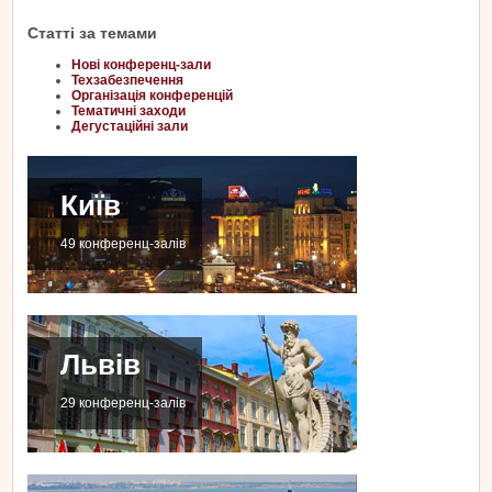
Статті за темами
Нові конференц-зали
Техзабезпечення
Організація конференцій
Тематичні заходи
Дегустаційні зали
Київ
49 конференц-залів
Львів
29 конференц-залів