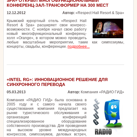
SPA» ОТКРЫЛ МНОГОФУНКЦИОНАЛЬНЫЙ
КОНФЕРЕНЦ-ЗАЛ-ТРАНСФОРМЕР НА 300 МЕСТ
12.12.2012
Автор:
«Respect Hall Resort & Spa»
Крымский курортный отель «Respect Hall
Resort & Spa» расширяет свои конгресс-
возможности. С ноября начал свою работу
новый многофункциональный конференц-
холл «Orange», в котором можно проводить
любые масштабные мероприятии, такие как симпозиумы,
концерты, свадьбы, конференции.
подробнее...
«INTEL RG»: ИННОВАЦИОННОЕ РЕШЕНИЕ ДЛЯ
СИНХРОННОГО ПЕРЕВОДА
05.03.2013
Автор:
Компания «РАДИО ГИД»
Компания «РАДИО ГИД» была основана в
2005 году и с самого начала своего
существования компания предлагает на
рынке туристического обслуживания и
организации конференций
специализированное оборудование
собственного производства. Для проведения
на высоком уровне международных
конгрессов, симпозиумов, деловых встреч,