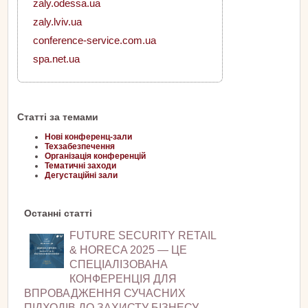
zaly.odessa.ua
zaly.lviv.ua
conference-service.com.ua
spa.net.ua
Статті за темами
Нові конференц-зали
Техзабезпечення
Організація конференцій
Тематичні заходи
Дегустаційні зали
Останні статті
FUTURE SECURITY RETAIL
& HORECA 2025 — ЦЕ
СПЕЦІАЛІЗОВАНА
КОНФЕРЕНЦІЯ ДЛЯ
ВПРОВАДЖЕННЯ СУЧАСНИХ
ПІДХОДІВ ДО ЗАХИСТУ БІЗНЕСУ