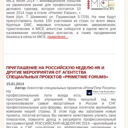
MICE forum 2014 – инновационное событие
на украинском рынке для профессионалов
делового туризма, которое состоится 10
июня 2014 года в отеле «Premier Palace», г.
Киев (бул. Т. Шевченко/ ул. Пушкинская 5-7/29). На нем будут
присутствовать более 150 участников из стран со всего мира.
Крупные DMC, мировые отельные цепочки, авиакомпании,
туристические и MICE агентства соберутся в одном месте для
налаживания необходимых контактов, а также продвижения
бизнеса в области MICE.
подробнее...
ПРИГЛАШЕНИЕ НА РОССИЙСКУЮ НЕДЕЛЮ HR И
ДРУГИЕ МЕРОПРИЯТИЯ ОТ АГЕНТСТВА
СПЕЦИАЛЬНЫХ ПРОЕКТОВ «PRIMETIME FORUMS»
15.01.2014
Автор:
Агентство специальных проектов «PrimeTime Forums»
На
профессиональном пути всегда есть
пространство для улучшений. Весь прошлый год мы
организовывали самые масштабные в России и СНГ
профессиональные шоу-форумы, которые посетили крупнейшие
компании нашей страны. В этом году мы запускаем новые
проекты, посетив которые Вы сможете качественно улучить свои
показатели, повысите доход и расширите профессиональный
инструментарий: РОССИЙСКАЯ НЕДЕЛЯ HR 2014 – крупнейший в
России и СНГ шоу-форум по эффективному управлению и