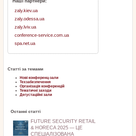
Наші партнери:
zaly.kiev.ua
zaly.odessa.ua
zaly.lviv.ua
conference-service.com.ua
spa.net.ua
Статті за темами
Нові конференц-зали
Техзабезпечення
Організація конференцій
Тематичні заходи
Дегустаційні зали
Останні статті
FUTURE SECURITY RETAIL
& HORECA 2025 — ЦЕ
СПЕЦІАЛІЗОВАНА