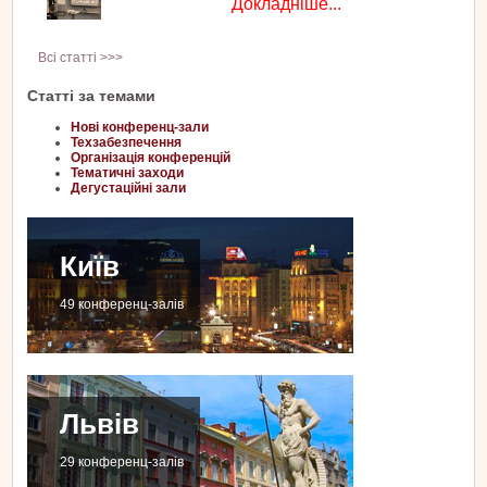
Докладніше...
Всі статті >>>
Статті за темами
Нові конференц-зали
Техзабезпечення
Організація конференцій
Тематичні заходи
Дегустаційні зали
Київ
49 конференц-залів
Львів
29 конференц-залів