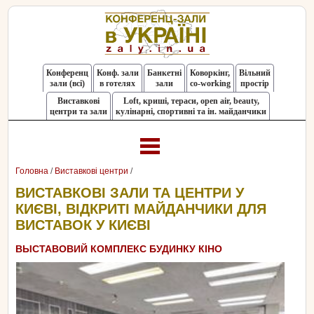
Конференц
Конф. зали
Банкетні
Коворкінг,
Вільний
зали (всі)
в готелях
зали
co-working
простір
Виставкові
Loft, криші, тераси, оpen air, beauty,
центри та зали
кулінарні, спортивні та ін. майданчики
Головна
/
Виставкові центри
/
ВИСТАВКОВІ ЗАЛИ ТА ЦЕНТРИ У
КИЄВІ, ВІДКРИТІ МАЙДАНЧИКИ ДЛЯ
ВИСТАВОК У КИЄВІ
ВЫСТАВОВИЙ КОМПЛЕКС БУДИНКУ КІНО