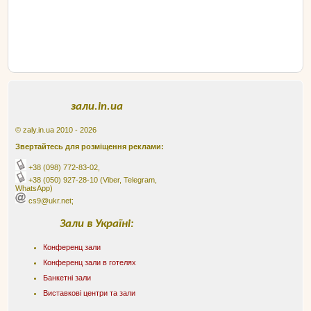
зали.in.ua
© zaly.in.ua 2010 - 2026
Звертайтесь для розміщення реклами:
+38 (098) 772-83-02
,
+38 (050) 927-28-10
(Viber, Telegram,
WhatsApp)
cs9@ukr.net;
Зали в Україні:
Конференц зали
Конференц зали в готелях
Банкетні зали
Виставкові центри та зали