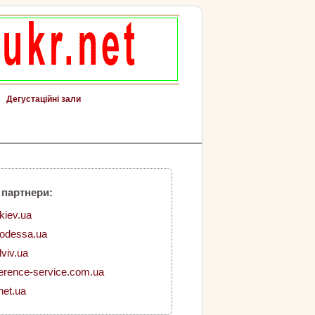
Дегустаційні зали
 партнери:
.kiev.ua
.odessa.ua
lviv.ua
erence-service.com.ua
net.ua