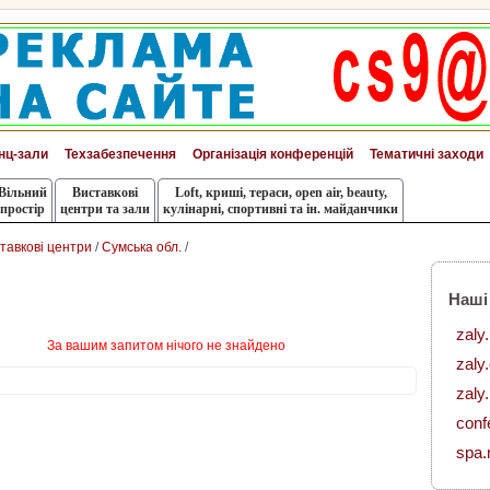
нц-зали
Техзабезпечення
Організація конференцій
Тематичні заходи
Вільний
Виставкові
Loft, криші, тераси, оpen air, beauty,
простір
центри та зали
кулінарні, спортивні та ін. майданчики
тавкові центри
/
Сумська обл.
/
Наші
zaly
За вашим запитом нічого не знайдено
zaly
zaly.
conf
spa.