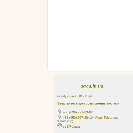
зали.in.ua
© zaly.in.ua 2010 - 2026
Звертайтесь для розміщення реклами:
+38 (098) 772-83-02
,
+38 (050) 927-28-10
(Viber, Telegram,
WhatsApp)
cs9@ukr.net;