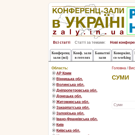
Всі статті
Статті за темами:
Нові конфере
Конференц
Конф. зали
Банкетні
Коворкінг,
зали (всі)
в готелях
зали
co-working
Область:
Головна
/
Вис
АР Крим
СУМИ
Вінницька обл.
Волинська обл.
Дніпропетровська обл.
Донецька обл.
Житомирська обл.
Суми
Закарпатська обл.
Запорізька обл.
Івано-Франківська обл.
Київ
Київська обл.