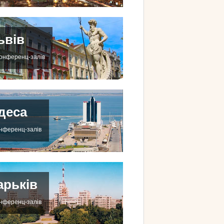
ьвів
конференц-залів
деса
онференц-залів
арьків
онференц-залів