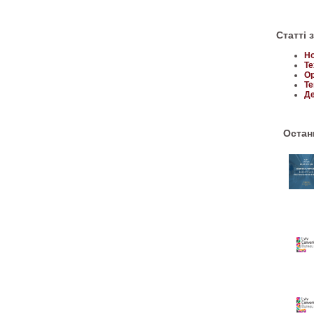
Статті 
Но
Те
Ор
Те
Де
Останн