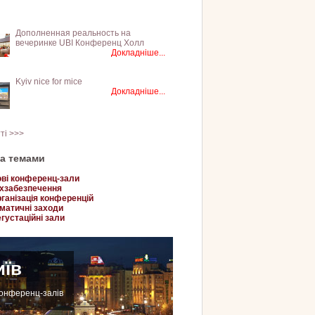
Дополненная реальность на
вечеринке UBI Конференц Холл
Докладніше...
Kyiv nice for mice
Докладніше...
тті >>>
за темами
ві конференц-зали
хзабезпечення
ганізація конференцій
матичні заходи
густаційні зали
иїв
конференц-залів