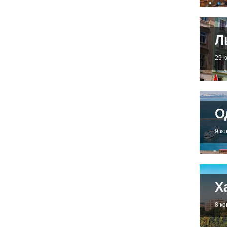
Л
29 
О
9 к
Х
8 к