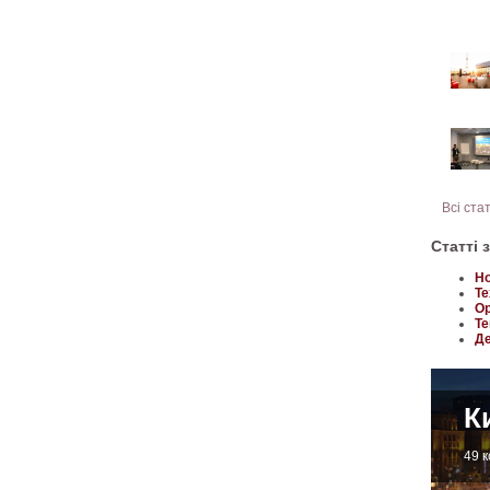
Всі ста
Статті 
Но
Те
Ор
Те
Де
К
49 