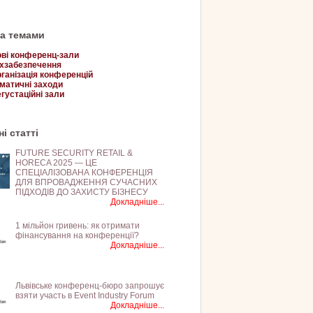
за темами
ві конференц-зали
хзабезпечення
ганізація конференцій
матичні заходи
густаційні зали
і статті
FUTURE SECURITY RETAIL &
HORECA 2025 — ЦЕ
СПЕЦІАЛІЗОВАНА КОНФЕРЕНЦІЯ
ДЛЯ ВПРОВАДЖЕННЯ СУЧАСНИХ
ПІДХОДІВ ДО ЗАХИСТУ БІЗНЕСУ
Докладніше...
1 мільйон гривень: як отримати
фінансування на конференції?
Докладніше...
Львівське конференц-бюро запрошує
взяти участь в Event Industry Forum
Докладніше...