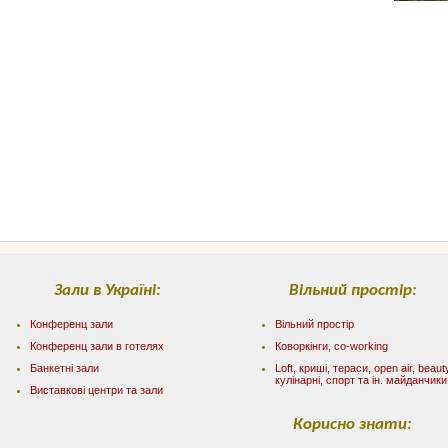
Зали в Україні:
Вільний простір:
Конференц зали
Вільний простір
Конференц зали в готелях
Коворкінги, co-working
Банкетні зали
Loft, криші, тераси, оpen air, beaut
кулінарні, спорт та ін. майданчики
Виставкові центри та зали
Корисно знати: