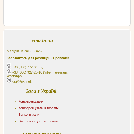
зали.in.ua
© zaly.in.ua 2010 - 2026
Звертайтесь для розміщення реклами:
+38 (098) 772-83-02
,
+38 (050) 927-28-10
(Viber, Telegram,
WhatsApp)
cs9@ukr.net;
Зали в Україні:
Конференц зали
Конференц зали в готелях
Банкетні зали
Виставкові центри та зали