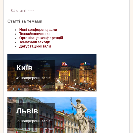
Всі статті >>>
Статті за темами
Нові конференц-зали
Техзабезпечення
Організація конференцій
Тематичні заходи
Дегустаційні зали
Київ
49 конференц-залів
Львів
29 конференц-залів