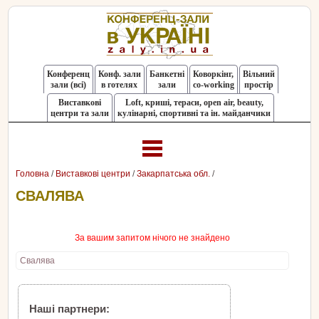
Конференц
Конф. зали
Банкетні
Коворкінг,
Вільний
зали (всі)
в готелях
зали
co-working
простір
Виставкові
Loft, криші, тераси, оpen air, beauty,
центри та зали
кулінарні, спортивні та ін. майданчики
Головна
/
Виставкові центри
/
Закарпатська обл.
/
СВАЛЯВА
За вашим запитом нічого не знайдено
Свалява
Наші партнери: