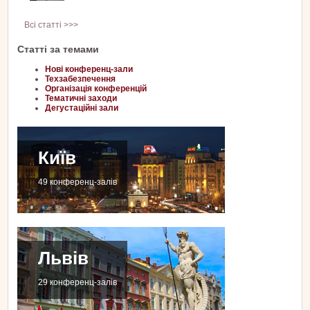
Всі статті >>>
Статті за темами
Нові конференц-зали
Техзабезпечення
Організація конференцій
Тематичні заходи
Дегустаційні зали
Київ
49 конференц-залів
Львів
29 конференц-залів