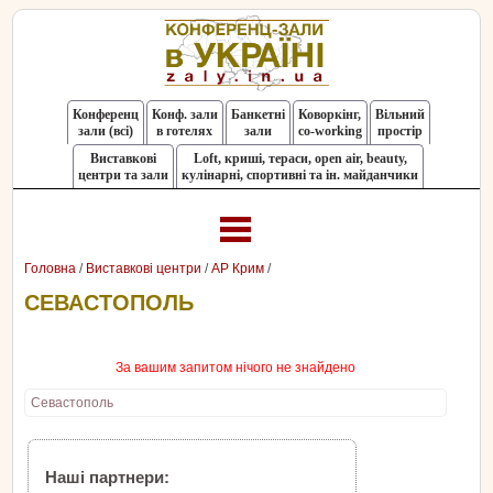
Конференц
Конф. зали
Банкетні
Коворкінг,
Вільний
зали (всі)
в готелях
зали
co-working
простір
Виставкові
Loft, криші, тераси, оpen air, beauty,
центри та зали
кулінарні, спортивні та ін. майданчики
Головна
/
Виставкові центри
/
АР Крим
/
СЕВАСТОПОЛЬ
За вашим запитом нічого не знайдено
Севастополь
Наші партнери: