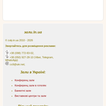
зали.in.ua
© zaly.in.ua 2010 - 2026
Звертайтесь для розміщення реклами:
+38 (098) 772-83-02
,
+38 (050) 927-28-10
(Viber, Telegram,
WhatsApp)
cs9@ukr.net;
Зали в Україні:
Конференц зали
Конференц зали в готелях
Банкетні зали
Виставкові центри та зали