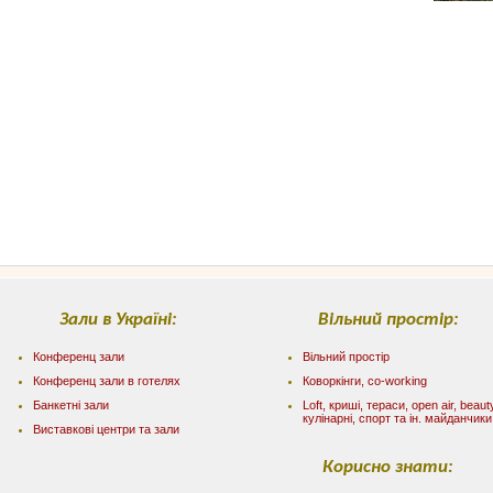
Зали в Україні:
Вільний простір:
Конференц зали
Вільний простір
Конференц зали в готелях
Коворкінги, co-working
Банкетні зали
Loft, криші, тераси, оpen air, beaut
кулінарні, спорт та ін. майданчики
Виставкові центри та зали
Корисно знати: