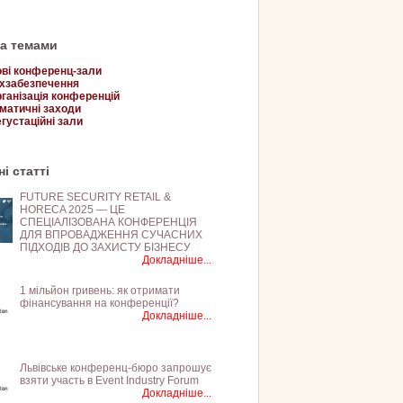
за темами
ві конференц-зали
хзабезпечення
ганізація конференцій
матичні заходи
густаційні зали
і статті
FUTURE SECURITY RETAIL &
HORECA 2025 — ЦЕ
СПЕЦІАЛІЗОВАНА КОНФЕРЕНЦІЯ
ДЛЯ ВПРОВАДЖЕННЯ СУЧАСНИХ
ПІДХОДІВ ДО ЗАХИСТУ БІЗНЕСУ
Докладніше...
1 мільйон гривень: як отримати
фінансування на конференції?
Докладніше...
Львівське конференц-бюро запрошує
взяти участь в Event Industry Forum
Докладніше...