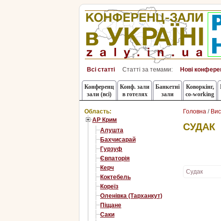
Всі статті
Статті за темами:
Нові конфере
Конференц
Конф. зали
Банкетні
Коворкінг,
зали (всі)
в готелях
зали
co-working
Область:
Головна
/
Вис
АР Крим
СУДАК
Алушта
Бахчисарай
Гурзуф
Євпаторія
Керч
Судак
Коктебель
Кореїз
Оленівка (Тарханкут)
Піщане
Саки