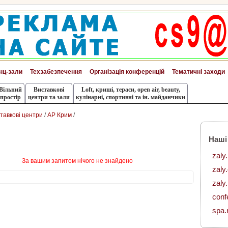
нц-зали
Техзабезпечення
Організація конференцій
Тематичні заходи
Вільний
Виставкові
Loft, криші, тераси, оpen air, beauty,
простір
центри та зали
кулінарні, спортивні та ін. майданчики
тавкові центри
/
АР Крим
/
Наші
zaly
За вашим запитом нічого не знайдено
zaly
zaly.
conf
spa.