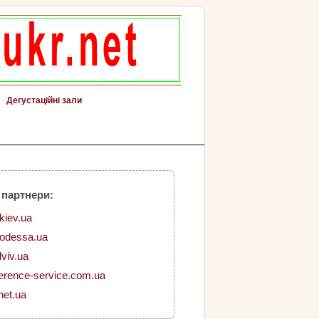
Дегустаційні зали
 партнери:
.kiev.ua
.odessa.ua
lviv.ua
erence-service.com.ua
net.ua