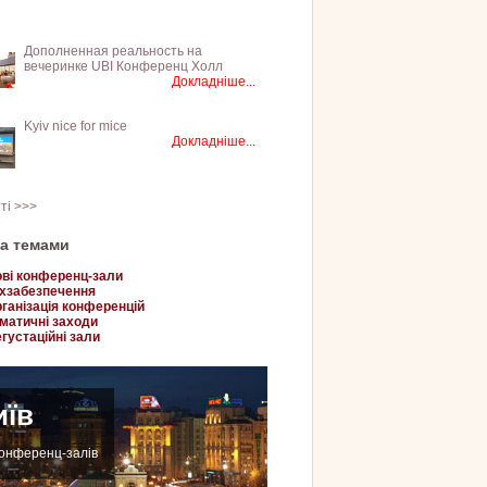
Дополненная реальность на
вечеринке UBI Конференц Холл
Докладніше...
Kyiv nice for mice
Докладніше...
тті >>>
за темами
ві конференц-зали
хзабезпечення
ганізація конференцій
матичні заходи
густаційні зали
иїв
конференц-залів