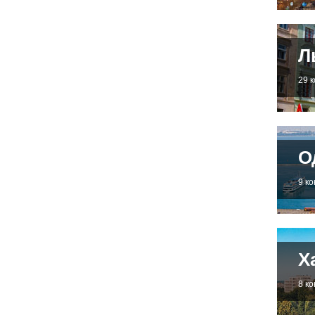
Л
29 
О
9 к
Х
8 к