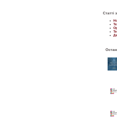
Статті 
Но
Те
Ор
Те
Де
Останн