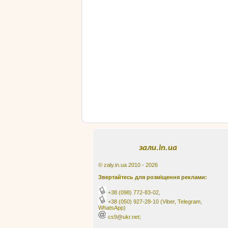
зали.in.ua
© zaly.in.ua 2010 - 2026
Звертайтесь для розміщення реклами:
+38 (098) 772-83-02
,
+38 (050) 927-28-10
(Viber, Telegram,
WhatsApp)
cs9@ukr.net;