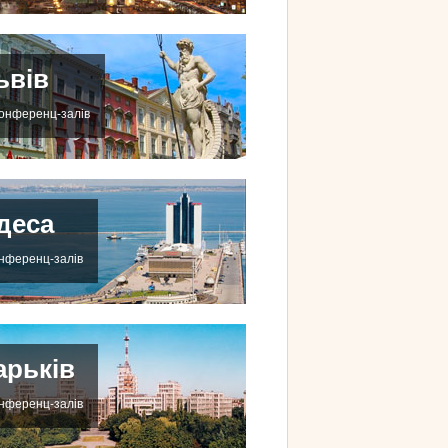
ьвів
конференц-залів
деса
онференц-залів
арьків
онференц-залів