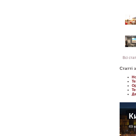
Всі ста
Статті 
Но
Те
Ор
Те
Де
К
49 