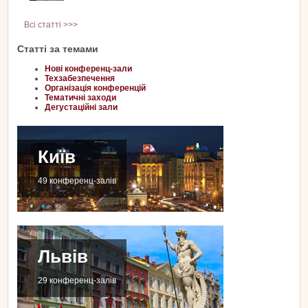
Всі статті >>>
Статті за темами
Нові конференц-зали
Техзабезпечення
Організація конференцій
Тематичні заходи
Дегустаційні зали
Київ
49 конференц-залів
Львів
29 конференц-залів