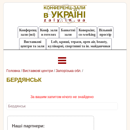
Конференц
Конф. зали
Банкетні
Коворкінг,
Вільний
зали (всі)
в готелях
зали
co-working
простір
Виставкові
Loft, криші, тераси, оpen air, beauty,
центри та зали
кулінарні, спортивні та ін. майданчики
Головна
/
Виставкові центри
/
Запорізька обл.
/
БЕРДЯНСЬК
За вашим запитом нічого не знайдено
Бердянськ
Наші партнери: