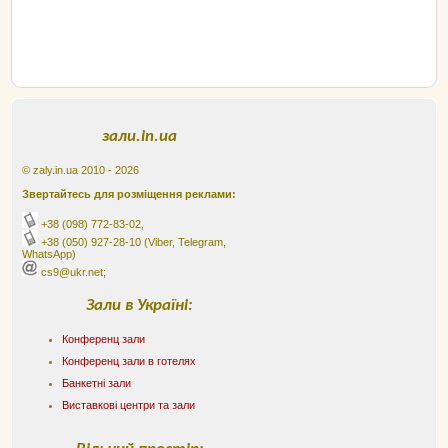
зали.in.ua
© zaly.in.ua 2010 - 2026
Звертайтесь для розміщення реклами:
+38 (098) 772-83-02
,
+38 (050) 927-28-10
(Viber, Telegram,
WhatsApp)
cs9@ukr.net;
Зали в Україні:
Конференц зали
Конференц зали в готелях
Банкетні зали
Виставкові центри та зали