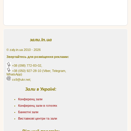
зали.in.ua
© zaly.in.ua 2010 - 2026
Звертайтесь для розміщення реклами:
+38 (098) 772-83-02
,
+38 (050) 927-28-10
(Viber, Telegram,
WhatsApp)
cs9@ukr.net;
Зали в Україні:
Конференц зали
Конференц зали в готелях
Банкетні зали
Виставкові центри та зали