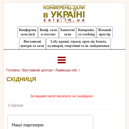
Конференц
Конф. зали
Банкетні
Коворкінг,
Вільний
зали (всі)
в готелях
зали
co-working
простір
Виставкові
Loft, криші, тераси, оpen air, beauty,
центри та зали
кулінарні, спортивні та ін. майданчики
Головна
/
Виставкові центри
/
Львівська обл.
/
СХІДНИЦЯ
За вашим запитом нічого не знайдено
Східниця
Наші партнери: