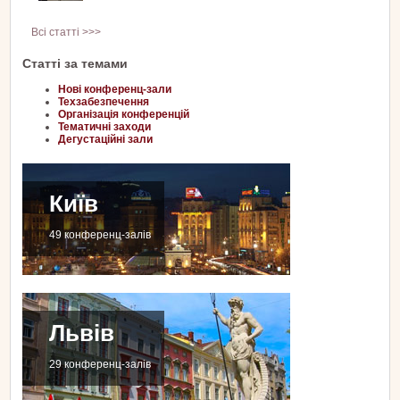
Всі статті >>>
Статті за темами
Нові конференц-зали
Техзабезпечення
Організація конференцій
Тематичні заходи
Дегустаційні зали
Київ
49 конференц-залів
Львів
29 конференц-залів