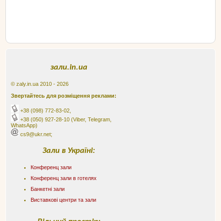
зали.in.ua
© zaly.in.ua 2010 - 2026
Звертайтесь для розміщення реклами:
+38 (098) 772-83-02
,
+38 (050) 927-28-10
(Viber, Telegram,
WhatsApp)
cs9@ukr.net;
Зали в Україні:
Конференц зали
Конференц зали в готелях
Банкетні зали
Виставкові центри та зали