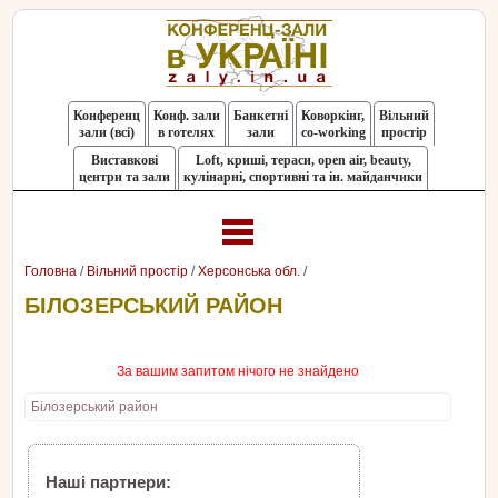
Конференц
Конф. зали
Банкетні
Коворкінг,
Вільний
зали (всі)
в готелях
зали
co-working
простір
Виставкові
Loft, криші, тераси, оpen air, beauty,
центри та зали
кулінарні, спортивні та ін. майданчики
Головна
/
Вільний простір
/
Херсонська обл.
/
БІЛОЗЕРСЬКИЙ РАЙОН
За вашим запитом нічого не знайдено
Білозерський район
Наші партнери: