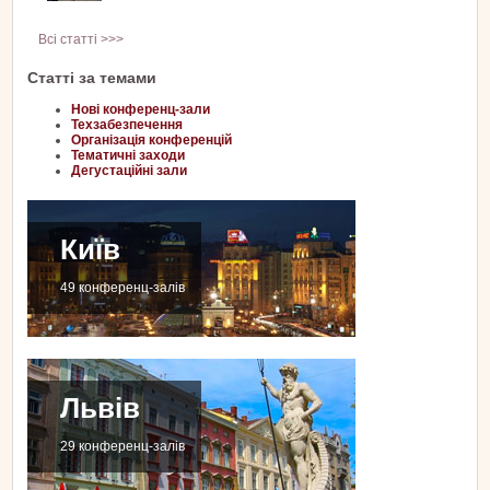
Всі статті >>>
Статті за темами
Нові конференц-зали
Техзабезпечення
Організація конференцій
Тематичні заходи
Дегустаційні зали
Київ
49 конференц-залів
Львів
29 конференц-залів