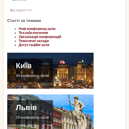
Всі статті >>>
Статті за темами
Нові конференц-зали
Техзабезпечення
Організація конференцій
Тематичні заходи
Дегустаційні зали
Київ
49 конференц-залів
Львів
29 конференц-залів