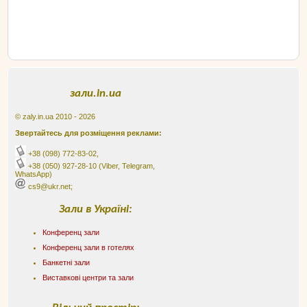
зали.in.ua
© zaly.in.ua 2010 - 2026
Звертайтесь для розміщення реклами:
+38 (098) 772-83-02
,
+38 (050) 927-28-10
(Viber, Telegram,
WhatsApp)
cs9@ukr.net;
Зали в Україні:
Конференц зали
Конференц зали в готелях
Банкетні зали
Виставкові центри та зали