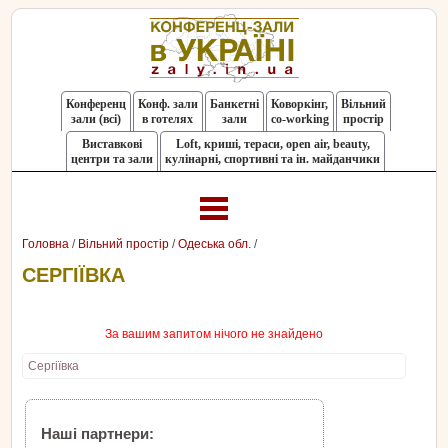
Конференц
Конф. зали
Банкетні
Коворкінг,
Вільний
зали (всі)
в готелях
зали
co-working
простір
Виставкові
Loft, криші, тераси, оpen air, beauty,
центри та зали
кулінарні, спортивні та ін. майданчики
Головна
/
Вільний простір
/
Одеська обл.
/
СЕРГІЇВКА
За вашим запитом нічого не знайдено
Сергіївка
Наші партнери: