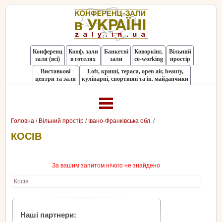
Конференц
Конф. зали
Банкетні
Коворкінг,
Вільний
зали (всі)
в готелях
зали
co-working
простір
Виставкові
Loft, криші, тераси, оpen air, beauty,
центри та зали
кулінарні, спортивні та ін. майданчики
Головна
/
Вільний простір
/
Івано-Франківська обл.
/
КОСІВ
За вашим запитом нічого не знайдено
Косів
Наші партнери: