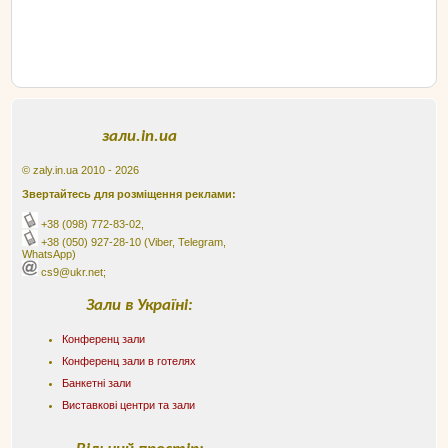
зали.in.ua
© zaly.in.ua 2010 - 2026
Звертайтесь для розміщення реклами:
+38 (098) 772-83-02
,
+38 (050) 927-28-10
(Viber, Telegram,
WhatsApp)
cs9@ukr.net;
Зали в Україні:
Конференц зали
Конференц зали в готелях
Банкетні зали
Виставкові центри та зали