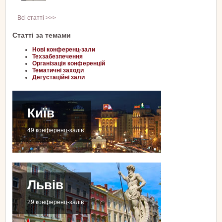
Всі статті >>>
Статті за темами
Нові конференц-зали
Техзабезпечення
Організація конференцій
Тематичні заходи
Дегустаційні зали
Київ
49 конференц-залів
Львів
29 конференц-залів