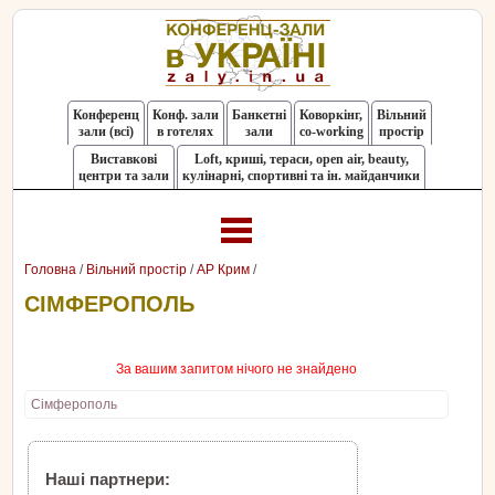
Конференц
Конф. зали
Банкетні
Коворкінг,
Вільний
зали (всі)
в готелях
зали
co-working
простір
Виставкові
Loft, криші, тераси, оpen air, beauty,
центри та зали
кулінарні, спортивні та ін. майданчики
Головна
/
Вільний простір
/
АР Крим
/
СІМФЕРОПОЛЬ
За вашим запитом нічого не знайдено
Сімферополь
Наші партнери: