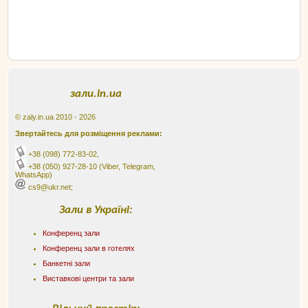
зали.in.ua
© zaly.in.ua 2010 - 2026
Звертайтесь для розміщення реклами:
+38 (098) 772-83-02
,
+38 (050) 927-28-10
(Viber, Telegram,
WhatsApp)
cs9@ukr.net;
Зали в Україні:
Конференц зали
Конференц зали в готелях
Банкетні зали
Виставкові центри та зали