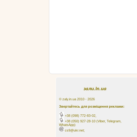
зали.in.ua
© zaly.in.ua 2010 - 2026
Звертайтесь для розміщення реклами:
+38 (098) 772-83-02
,
+38 (050) 927-28-10
(Viber, Telegram,
WhatsApp)
cs9@ukr.net;