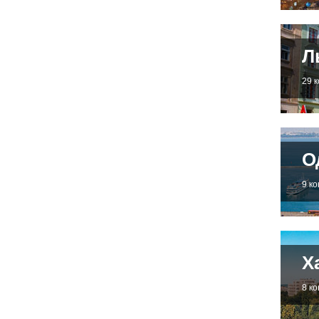
Л
29 
О
9 к
Х
8 к