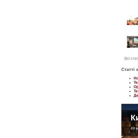
Всі ста
Статті 
Но
Те
Ор
Те
Де
К
49 