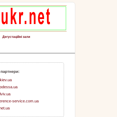
Дегустаційні зали
 партнери:
.kiev.ua
.odessa.ua
lviv.ua
erence-service.com.ua
net.ua