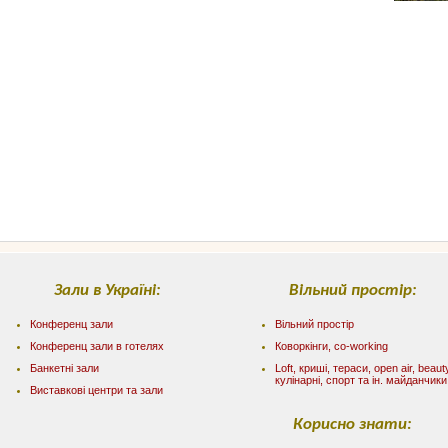
Зали в Україні:
Вільний простір:
Конференц зали
Вільний простір
Конференц зали в готелях
Коворкінги, co-working
Банкетні зали
Loft, криші, тераси, оpen air, beaut
кулінарні, спорт та ін. майданчики
Виставкові центри та зали
Корисно знати: