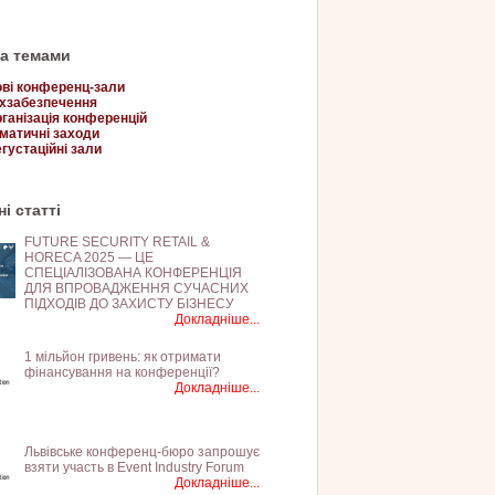
за темами
ві конференц-зали
хзабезпечення
ганізація конференцій
матичні заходи
густаційні зали
і статті
FUTURE SECURITY RETAIL &
HORECA 2025 — ЦЕ
СПЕЦІАЛІЗОВАНА КОНФЕРЕНЦІЯ
ДЛЯ ВПРОВАДЖЕННЯ СУЧАСНИХ
ПІДХОДІВ ДО ЗАХИСТУ БІЗНЕСУ
Докладніше...
1 мільйон гривень: як отримати
фінансування на конференції?
Докладніше...
Львівське конференц-бюро запрошує
взяти участь в Event Industry Forum
Докладніше...