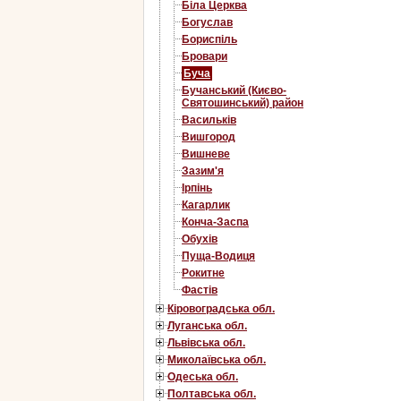
Біла Церква
Богуслав
Бориспіль
Бровари
Буча
Бучанський (Києво-
Святошинський) район
Васильків
Вишгород
Вишневе
Зазим'я
Ірпінь
Кагарлик
Конча-Заспа
Обухів
Пуща-Водиця
Рокитне
Фастів
Кіровоградська обл.
Луганська обл.
Львівська обл.
Миколаївська обл.
Одеська обл.
Полтавська обл.