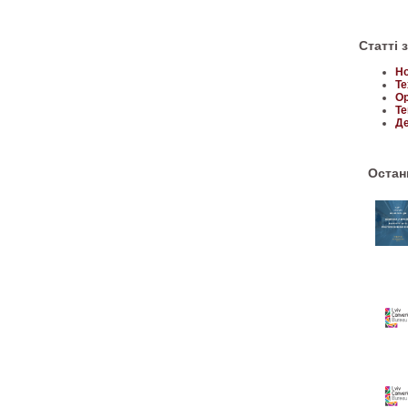
Статті 
Но
Те
Ор
Те
Де
Останн