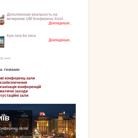
Дополненная реальность на
вечеринке UBI Конференц Холл
Докладніше...
Kyiv nice for mice
Докладніше...
тті >>>
за темами
ві конференц-зали
хзабезпечення
ганізація конференцій
матичні заходи
густаційні зали
иїв
конференц-залів