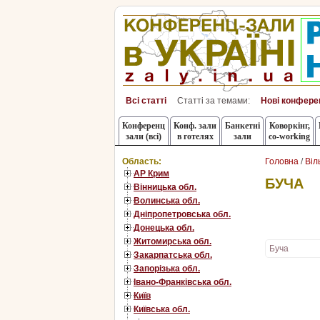
Всі статті
Статті за темами:
Нові конфере
Конференц
Конф. зали
Банкетні
Коворкінг,
зали (всі)
в готелях
зали
co-working
Область:
Головна
/
Віл
АР Крим
БУЧА
Вінницька обл.
Волинська обл.
Дніпропетровська обл.
Донецька обл.
Житомирська обл.
Буча
Закарпатська обл.
Запорізька обл.
Івано-Франківська обл.
Київ
Київська обл.