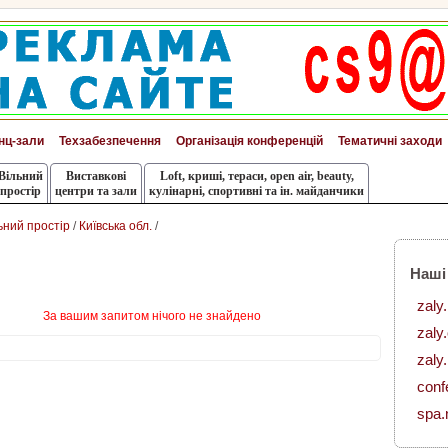
нц-зали
Техзабезпечення
Організація конференцій
Тематичні заходи
Вільний
Виставкові
Loft, криші, тераси, оpen air, beauty,
простір
центри та зали
кулінарні, спортивні та ін. майданчики
ьний простір
/
Київська обл.
/
Наші
zaly
За вашим запитом нічого не знайдено
zaly
zaly.
conf
spa.