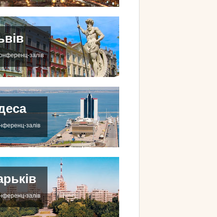
ьвів
конференц-залів
деса
онференц-залів
арьків
онференц-залів