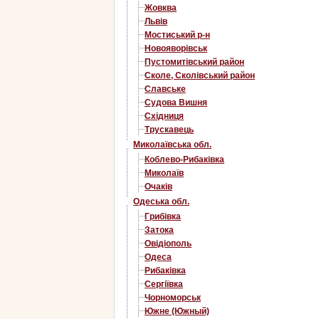
Жовква
Львів
Мостиський р-н
Новояворівськ
Пустомитівський район
Сколе, Сколівський район
Славське
Судова Вишня
Східниця
Трускавець
Миколаївська обл.
Коблево-Рибаківка
Миколаїв
Очаків
Одеська обл.
Грибівка
Затока
Овідіополь
Одеса
Рибаківка
Сергіївка
Чорноморськ
Южне (Южный)