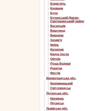
Бориспіль
Бровари
Буча
Бучанський (Києво-
Святошинський) район
Васильків
Вишгород
Вишневе
Зазим'я
Ірпінь
Кагарлик
Конча-Заспа
Обухів
Пуща-Водиця
Рокитне
Фастів
Кіровоградська обл.
Кропивницький
Світловодськ
Луганська обл.
Кремінна
Луганськ
Львівська обл.