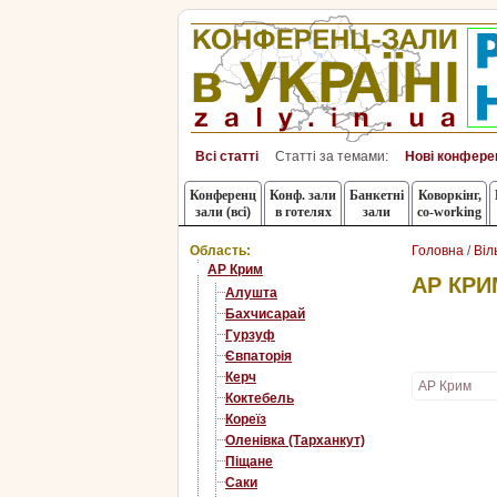
Всі статті
Статті за темами:
Нові конфере
Конференц
Конф. зали
Банкетні
Коворкінг,
зали (всі)
в готелях
зали
co-working
Область:
Головна
/
Віл
АР Крим
АР КРИ
Алушта
Бахчисарай
Гурзуф
Євпаторія
Керч
АР Крим
Коктебель
Кореїз
Оленівка (Тарханкут)
Піщане
Саки