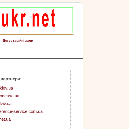
Дегустаційні зали
 партнери:
.kiev.ua
.odessa.ua
lviv.ua
erence-service.com.ua
net.ua