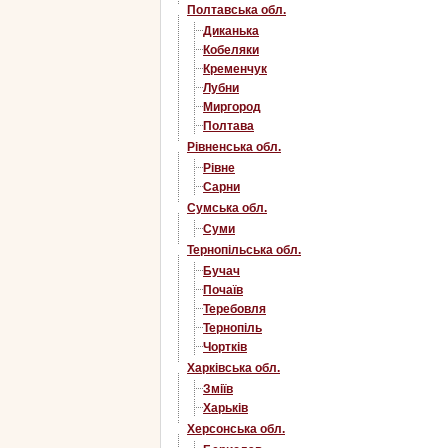
Полтавська обл.
Диканька
Кобеляки
Кременчук
Лубни
Миргород
Полтава
Рівненська обл.
Рівне
Сарни
Сумська обл.
Суми
Тернопільська обл.
Бучач
Почаїв
Теребовля
Тернопіль
Чортків
Харківська обл.
Зміїв
Харьків
Херсонська обл.