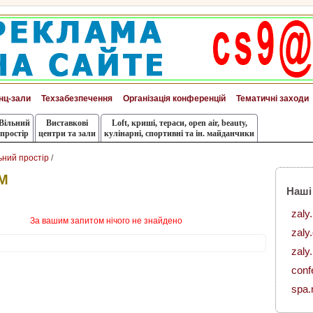
нц-зали
Техзабезпечення
Організація конференцій
Тематичні заходи
Вільний
Виставкові
Loft, криші, тераси, оpen air, beauty,
простір
центри та зали
кулінарні, спортивні та ін. майданчики
ьний простір
/
М
Наші
zaly
За вашим запитом нічого не знайдено
zaly
zaly.
conf
spa.