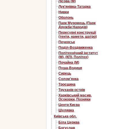
Лісова (М)
Лук'янівка-Татарка
Нивки
Оболонь
Парк Муромець (Парк
Дружби Народів)
Пересувні конструкції
(тенти, намети, шатро)
Печерськ
Поділ-Воздвиженка
Політехнічний інститут
(М), (КПІ, Політех)
Почайна (М)
Пуща-Водиця
Сирець
Солом'янка
Троєщина
Труханів острів
Харківський масив,
Осокорки, Позняки
Центр Києва
Шулявка
Київська обл.
Біла Церква
Богуслав