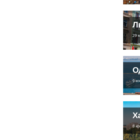
Л
29 
О
9 к
Х
8 к