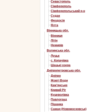
Севастополь
Сімферополь
Сімферопольський р-н
Судак
Феодосія
Ялта
Вінницька обл.
Вінниця
Літін
Немирів
Волинська обл.
Луцьк
с. Копачівка
Шацькі озера
Дніпропетровська обл.
Дніпро
Жовті Води
Кам'янське
Кривий Ріг
Куцеволівка
Павлоград
Піщанка
Самар (Новомосковськ)