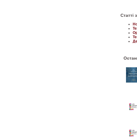
Статті 
Но
Те
Ор
Те
Де
Останн