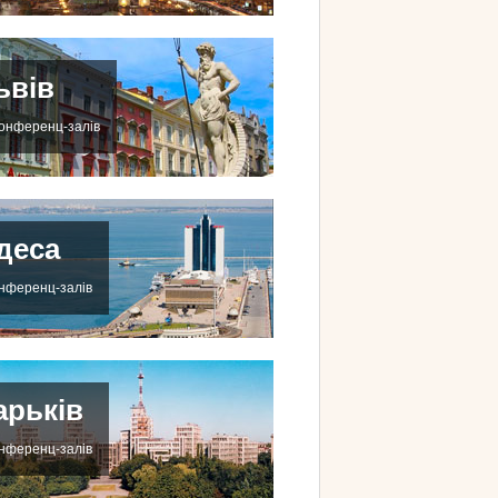
ьвів
конференц-залів
деса
онференц-залів
арьків
онференц-залів