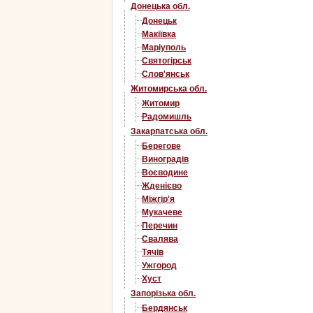
Донецька обл.
Донецьк
Макіївка
Маріуполь
Святогірськ
Слов'янськ
Житомирська обл.
Житомир
Радомишль
Закарпатська обл.
Берегове
Виноградів
Воєводине
Жденієво
Міжгір'я
Мукачеве
Перечин
Свалява
Тячів
Ужгород
Хуст
Запорізька обл.
Бердянськ