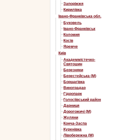
Запоріжжя
Кирилівка
Івано-Франківська обл.
Буковель
Івано-Франківськ
Коломия
Косів
Яремче
Київ
Академмістечко-
Святошин
Березняки
Берестейська (М)
Борщагівка
Виноградар
Гідропарк
Голосіївський район
Дарниця
Дорогожичі (М)
Жуляни
Конча-Заспа
Куренівка
Лівобережна (М)