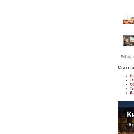
Всі ста
Статті 
Но
Те
Ор
Те
Де
К
49 