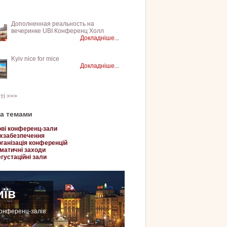
Дополненная реальность на
вечеринке UBI Конференц Холл
Докладніше...
Kyiv nice for mice
Докладніше...
тті >>>
за темами
ві конференц-зали
хзабезпечення
ганізація конференцій
матичні заходи
густаційні зали
иїв
конференц-залів