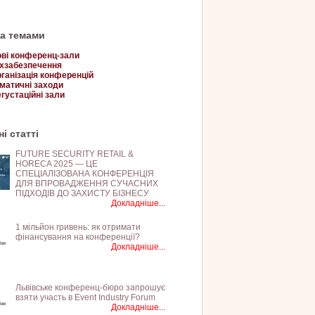
за темами
ві конференц-зали
хзабезпечення
ганізація конференцій
матичні заходи
густаційні зали
і статті
FUTURE SECURITY RETAIL &
HORECA 2025 — ЦЕ
СПЕЦІАЛІЗОВАНА КОНФЕРЕНЦІЯ
ДЛЯ ВПРОВАДЖЕННЯ СУЧАСНИХ
ПІДХОДІВ ДО ЗАХИСТУ БІЗНЕСУ
Докладніше...
1 мільйон гривень: як отримати
фінансування на конференції?
Докладніше...
Львівське конференц-бюро запрошує
взяти участь в Event Industry Forum
Докладніше...