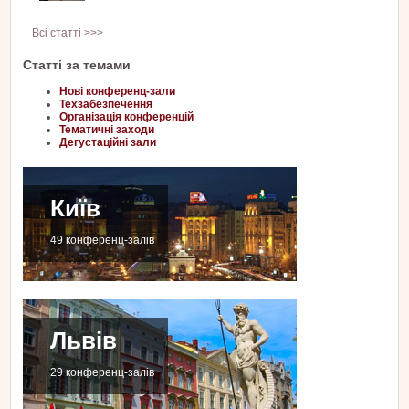
Всі статті >>>
Статті за темами
Нові конференц-зали
Техзабезпечення
Організація конференцій
Тематичні заходи
Дегустаційні зали
Київ
49 конференц-залів
Львів
29 конференц-залів