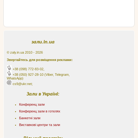
зали.in.ua
© zaly.in.ua 2010 - 2026
Звертайтесь для розміщення реклами:
+38 (098) 772-83-02
,
+38 (050) 927-28-10
(Viber, Telegram,
WhatsApp)
cs9@ukr.net;
Зали в Україні:
Конференц зали
Конференц зали в готелях
Банкетні зали
Виставкові центри та зали