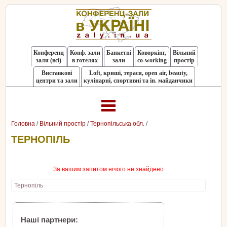
Конференц
Конф. зали
Банкетні
Коворкінг,
Вільний
зали (всі)
в готелях
зали
co-working
простір
Виставкові
Loft, криші, тераси, оpen air, beauty,
центри та зали
кулінарні, спортивні та ін. майданчики
Головна
/
Вільний простір
/
Тернопільська обл.
/
ТЕРНОПІЛЬ
За вашим запитом нічого не знайдено
Тернопіль
Наші партнери: