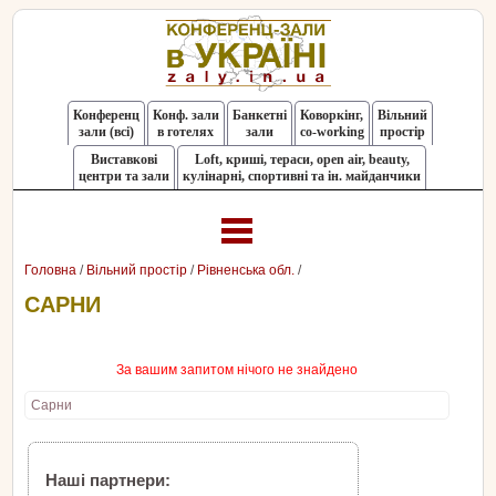
Конференц
Конф. зали
Банкетні
Коворкінг,
Вільний
зали (всі)
в готелях
зали
co-working
простір
Виставкові
Loft, криші, тераси, оpen air, beauty,
центри та зали
кулінарні, спортивні та ін. майданчики
Головна
/
Вільний простір
/
Рівненська обл.
/
САРНИ
За вашим запитом нічого не знайдено
Сарни
Наші партнери: