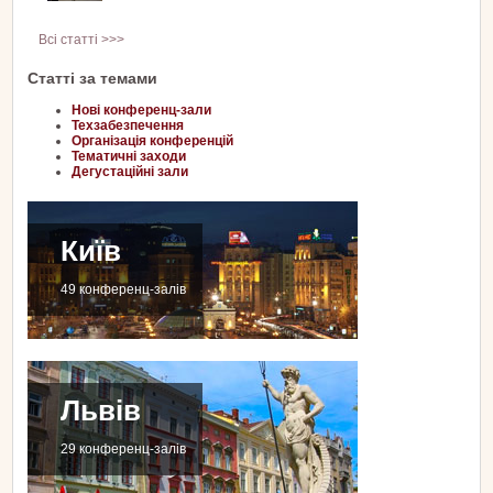
Всі статті >>>
Статті за темами
Нові конференц-зали
Техзабезпечення
Організація конференцій
Тематичні заходи
Дегустаційні зали
Київ
49 конференц-залів
Львів
29 конференц-залів