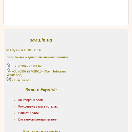
зали.in.ua
© zaly.in.ua 2010 - 2026
Звертайтесь для розміщення реклами:
+38 (098) 772-83-02
,
+38 (050) 927-28-10
(Viber, Telegram,
WhatsApp)
cs9@ukr.net;
Зали в Україні:
Конференц зали
Конференц зали в готелях
Банкетні зали
Виставкові центри та зали