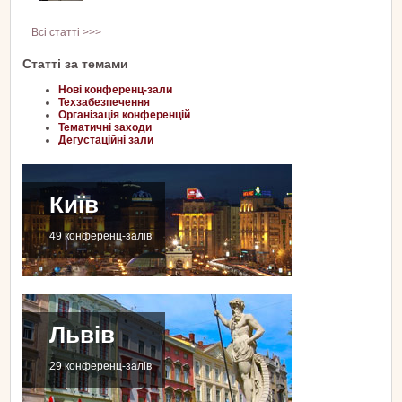
Всі статті >>>
Статті за темами
Нові конференц-зали
Техзабезпечення
Організація конференцій
Тематичні заходи
Дегустаційні зали
Київ
49 конференц-залів
Львів
29 конференц-залів