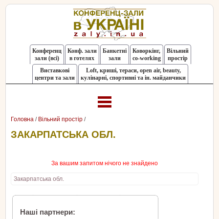
Конференц
Конф. зали
Банкетні
Коворкінг,
Вільний
зали (всі)
в готелях
зали
co-working
простір
Виставкові
Loft, криші, тераси, оpen air, beauty,
центри та зали
кулінарні, спортивні та ін. майданчики
Головна
/
Вільний простір
/
ЗАКАРПАТСЬКА ОБЛ.
За вашим запитом нічого не знайдено
Закарпатська обл.
Наші партнери: