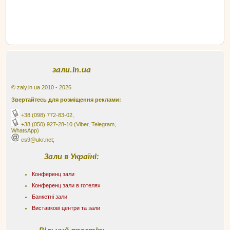
зали.in.ua
© zaly.in.ua 2010 - 2026
Звертайтесь для розміщення реклами:
+38 (098) 772-83-02
,
+38 (050) 927-28-10
(Viber, Telegram,
WhatsApp)
cs9@ukr.net;
Зали в Україні:
Конференц зали
Конференц зали в готелях
Банкетні зали
Виставкові центри та зали