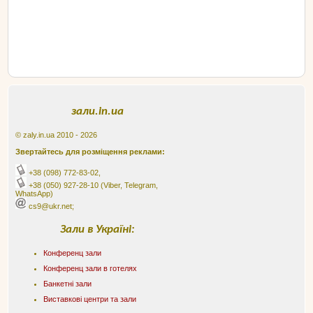
зали.in.ua
© zaly.in.ua 2010 - 2026
Звертайтесь для розміщення реклами:
+38 (098) 772-83-02
,
+38 (050) 927-28-10
(Viber, Telegram,
WhatsApp)
cs9@ukr.net;
Зали в Україні:
Конференц зали
Конференц зали в готелях
Банкетні зали
Виставкові центри та зали