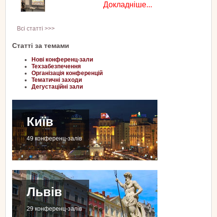
Докладніше...
Всі статті >>>
Статті за темами
Нові конференц-зали
Техзабезпечення
Організація конференцій
Тематичні заходи
Дегустаційні зали
Київ
49 конференц-залів
Львів
29 конференц-залів