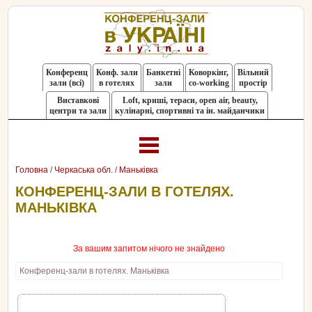
Конференц
Конф. зали
Банкетні
Коворкінг,
Вільний
зали (всі)
в готелях
зали
co-working
простір
Виставкові
Loft, криші, тераси, оpen air, beauty,
центри та зали
кулінарні, спортивні та ін. майданчики
Головна
/
Черкаська обл.
/
Маньківка
КОНФЕРЕНЦ-ЗАЛИ В ГОТЕЛЯХ.
МАНЬКІВКА
За вашим запитом нічого не знайдено
Конференц-зали в готелях. Маньківка