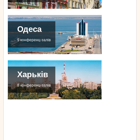
Одеса
9 конференц-залів
Харьків
8 конференц-залів