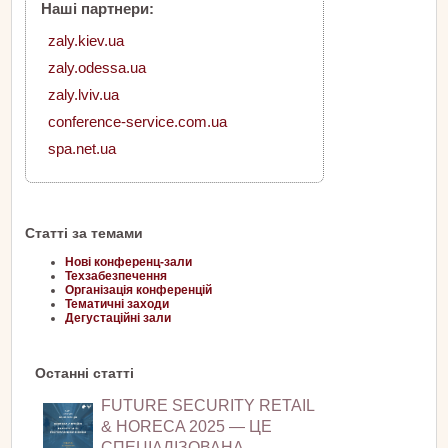
Наші партнери:
zaly.kiev.ua
zaly.odessa.ua
zaly.lviv.ua
conference-service.com.ua
spa.net.ua
Статті за темами
Нові конференц-зали
Техзабезпечення
Організація конференцій
Тематичні заходи
Дегустаційні зали
Останні статті
FUTURE SECURITY RETAIL
& HORECA 2025 — ЦЕ
СПЕЦІАЛІЗОВАНА