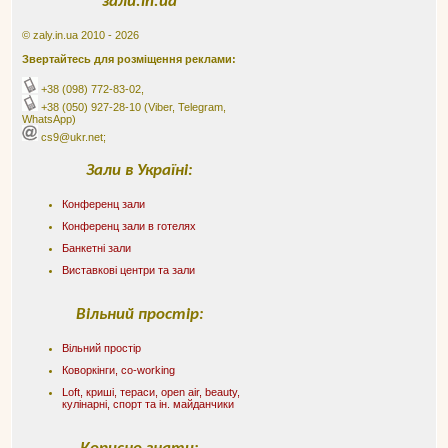
зали.in.ua
© zaly.in.ua 2010 - 2026
Звертайтесь для розміщення реклами:
+38 (098) 772-83-02
,
+38 (050) 927-28-10
(Viber, Telegram,
WhatsApp)
cs9@ukr.net;
Зали в Україні:
Конференц зали
Конференц зали в готелях
Банкетні зали
Виставкові центри та зали
Вільний простір:
Вільний простір
Коворкінги, co-working
Loft, криші, тераси, оpen air, beauty,
кулінарні, спорт та ін. майданчики