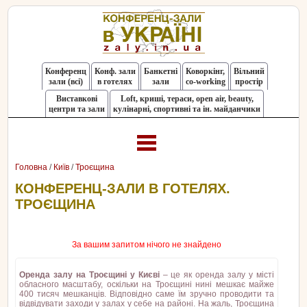
Конференц
Конф. зали
Банкетні
Коворкінг,
Вільний
зали (всі)
в готелях
зали
co-working
простір
Виставкові
Loft, криші, тераси, оpen air, beauty,
центри та зали
кулінарні, спортивні та ін. майданчики
Головна
/
Київ
/
Троєщина
КОНФЕРЕНЦ-ЗАЛИ В ГОТЕЛЯХ.
ТРОЄЩИНА
За вашим запитом нічого не знайдено
Оренда залу на Троєщині у Києві
– це як оренда залу у місті
обласного масштабу, оскільки на Троєщині нині мешкає майже
400 тисяч мешканців. Відповідно саме їм зручно проводити та
відвідувати заходи у залах у себе на районі. На жаль, Троєщина