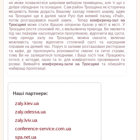
не може похвалитися широким вибором приміщень, але ті що є
добре обладнані та оснащені. Сам район Троєщина як історична
місцевість Києва додасть Вашому заходу певного шарму, адже
на Троєщині ще в далекі часи Русі був княжий палац «Рай»,
потім розташувався інший замок… Тепер
конференц-зал на
Троєщині
може стати Вашою опорною базою у місті в місті. У
Троєщині росте сосновий ліс, є мальовнича природа. Ви зможете
під час перерви насолодитися прогулянкою, відпочити від суєти,
тому оренда залу на Троєщині, можна сказати, включає
можливість трохи відпочити столичній суєті та насущним
справам на деякий час. Поруч із залами розташовані ресторани
та кафе, де пропонують різноманітні смачні та ситні страви,
тому Ви не залишитеся голодними, і Ваші гості теж. Працюють
готелі, є котеджі, лазні та ін. для комфортного проживання та
розваг. Вивчайте
конференц-зали на Троєщині
та обирайте
найкращі пропозиції.
Наші партнери:
zaly.kiev.ua
zaly.odessa.ua
zaly.lviv.ua
conference-service.com.ua
spa.net.ua