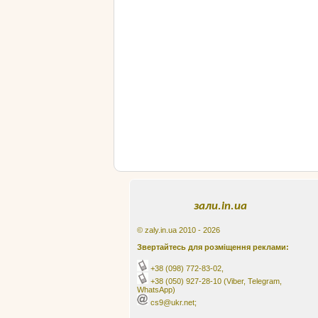
зали.in.ua
© zaly.in.ua 2010 - 2026
Звертайтесь для розміщення реклами:
+38 (098) 772-83-02
,
+38 (050) 927-28-10
(Viber, Telegram,
WhatsApp)
cs9@ukr.net;