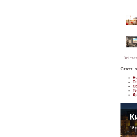
Всі ста
Статті 
Но
Те
Ор
Те
Де
К
49 