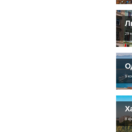
Л
29 
О
9 к
Х
8 к