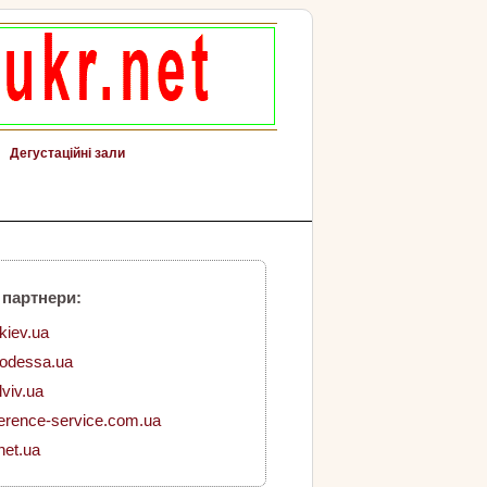
Дегустаційні зали
 партнери:
.kiev.ua
.odessa.ua
lviv.ua
erence-service.com.ua
net.ua