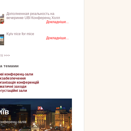
Дополненная реальность на
вечеринке UBI Конференц Холл
Докладніше...
Kyiv nice for mice
Докладніше...
тті >>>
за темами
ві конференц-зали
хзабезпечення
ганізація конференцій
матичні заходи
густаційні зали
иїв
конференц-залів