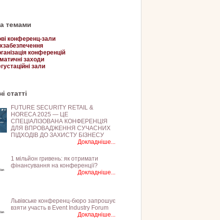
за темами
ві конференц-зали
хзабезпечення
ганізація конференцій
матичні заходи
густаційні зали
і статті
FUTURE SECURITY RETAIL &
HORECA 2025 — ЦЕ
СПЕЦІАЛІЗОВАНА КОНФЕРЕНЦІЯ
ДЛЯ ВПРОВАДЖЕННЯ СУЧАСНИХ
ПІДХОДІВ ДО ЗАХИСТУ БІЗНЕСУ
Докладніше...
1 мільйон гривень: як отримати
фінансування на конференції?
Докладніше...
Львівське конференц-бюро запрошує
взяти участь в Event Industry Forum
Докладніше...