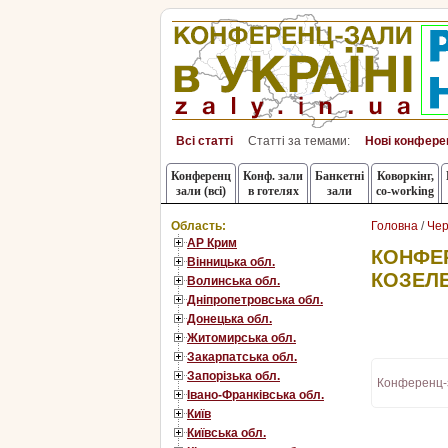
Всі статті
Статті за темами:
Нові конфере
Конференц
Конф. зали
Банкетні
Коворкінг,
зали (всі)
в готелях
зали
co-working
Область:
Головна
/
Чер
АР Крим
КОНФЕР
Вінницька обл.
КОЗЕЛ
Волинська обл.
Дніпропетровська обл.
Донецька обл.
Житомирська обл.
Закарпатська обл.
Запорізька обл.
Конференц-
Івано-Франківська обл.
Київ
Київська обл.