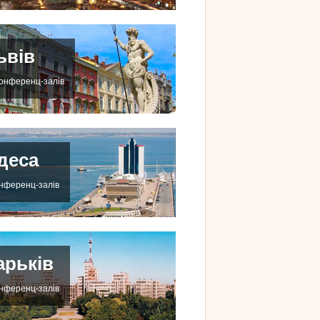
ьвів
конференц-залів
деса
онференц-залів
арьків
онференц-залів