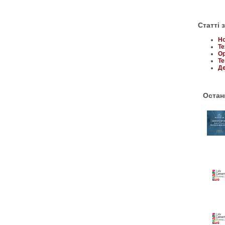
Статті 
Но
Те
Ор
Те
Де
Останн