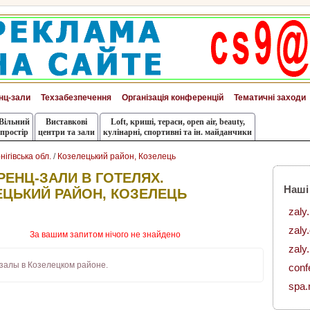
нц-зали
Техзабезпечення
Організація конференцій
Тематичні заходи
Вільний
Виставкові
Loft, криші, тераси, оpen air, beauty,
простір
центри та зали
кулінарні, спортивні та ін. майданчики
нігівська обл.
/
Козелецький район, Козелець
ЕНЦ-ЗАЛИ В ГОТЕЛЯХ.
Наші
ЕЦЬКИЙ РАЙОН, КОЗЕЛЕЦЬ
zaly
zaly
За вашим запитом нічого не знайдено
zaly.
залы в Козелецком районе.
conf
spa.