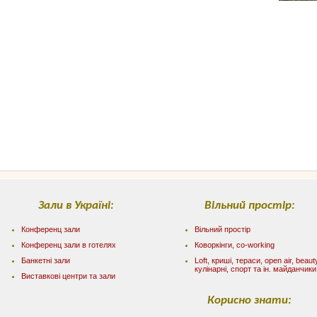
Зали в Україні:
Вільний простір:
Конференц зали
Вільний простір
Конференц зали в готелях
Коворкінги, co-working
Банкетні зали
Loft, криші, тераси, оpen air, beaut
кулінарні, спорт та ін. майданчики
Виставкові центри та зали
Корисно знати: