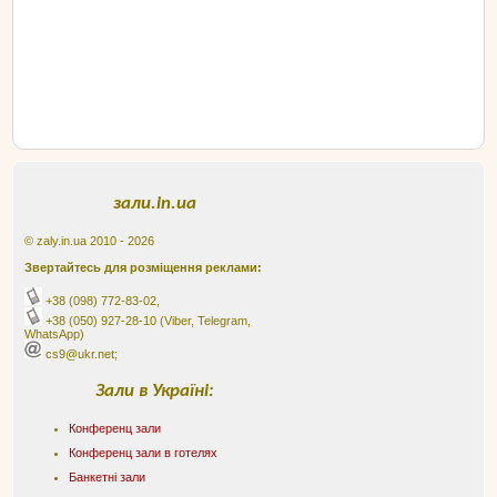
зали.in.ua
© zaly.in.ua 2010 - 2026
Звертайтесь для розміщення реклами:
+38 (098) 772-83-02
,
+38 (050) 927-28-10
(Viber, Telegram,
WhatsApp)
cs9@ukr.net;
Зали в Україні:
Конференц зали
Конференц зали в готелях
Банкетні зали