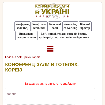
Конференц
Конф. зали
Банкетні
Коворкінг,
Вільний
зали (всі)
в готелях
зали
co-working
простір
Виставкові
Loft, криші, тераси, оpen air, beauty,
центри та зали
кулінарні, спортивні та ін. майданчики
Головна
/
АР Крим
/
Кореїз
КОНФЕРЕНЦ-ЗАЛИ В ГОТЕЛЯХ.
КОРЕЇЗ
За вашим запитом нічого не знайдено
Кореиз