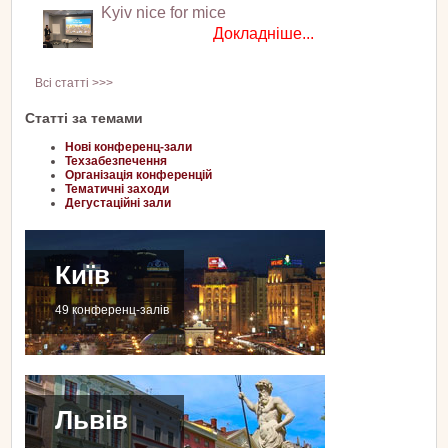
Kyiv nice for mice
Докладніше...
Всі статті >>>
Статті за темами
Нові конференц-зали
Техзабезпечення
Організація конференцій
Тематичні заходи
Дегустаційні зали
Київ
49 конференц-залів
Львів