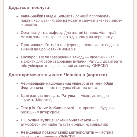
Додаткові послуги:
Кава-брейки і обіди.
Більшість локацій пропонують
пакети харчування, або ви можете залучити кейтерингову
компанію.
Організація трансферу.
Для гостей із інших міст і країн
можна замовити трансфер від вокзалу чи аеропорту.
Проживання.
Готелі з конференц-залами часто надають
знижки на бронювання номерів.
Екскурсії.
Після завершення заходу — ідеальний час
відкрити для себе старовинні вулички, Ратушу, драмтеатр
або університет, що внесений до списку ЮНЕСКО.
Достопримечательности Чернівців (коротко)
Чернівецький національний університет імені Юрія
Федьковича
— архітектурна візитівка міста;
Центральна площа та Ратуша
— місце, де щодня
звучить "Марічка";
Театр ім. Ольги Кобилянської
— старовинна будівля з
розкішним інтер’єром;
Пішохідна вулиця Ольги Кобилянської
— з
атмосферними кафе та сувенірними крамницями;
Резиденція православних митрополитів
— частина
культурної спадщини ЮНЕСКО.