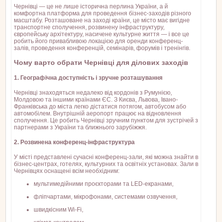
Чернівці — це не лише історична перлина України, а й
комфортна платформа для проведення бізнес-заходів різного
масштабу. Розташоване на заході країни, це місто має вигідне
транспортне сполучення, розвинену інфраструктуру,
європейську архітектуру, насичене культурне життя — і все це
робить його привабливою локацією для оренди конференц-
залів, проведення конференцій, семінарів, форумів і тренінгів.
Чому варто обрати Чернівці для ділових заходів
1. Географічна доступність і зручне розташування
Чернівці знаходяться недалеко від кордонів з Румунією,
Молдовою та іншими країнами ЄС. З Києва, Львова, Івано-
Франківська до міста легко дістатися потягом, автобусом або
автомобілем. Внутрішній аеропорт працює на відновлення
сполучення. Це робить Чернівці зручним пунктом для зустрічей з
партнерами з України та ближнього зарубіжжя.
2. Розвинена конференц-інфраструктура
У місті представлені сучасні конференц-зали, які можна знайти в
бізнес-центрах, готелях, культурних та освітніх установах. Зали в
Чернівцях оснащені всім необхідним:
мультимедійними проєкторами та LED-екранами,
фліпчартами, мікрофонами, системами озвучення,
швидкісним Wi-Fi,