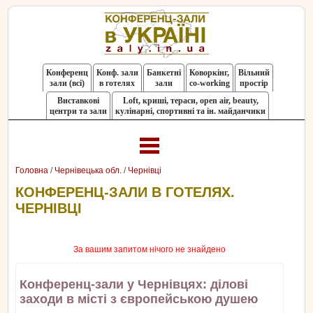
Конференц
Конф. зали
Банкетні
Коворкінг,
Вільний
зали (всі)
в готелях
зали
co-working
простір
Виставкові
Loft, криші, тераси, оpen air, beauty,
центри та зали
кулінарні, спортивні та ін. майданчики
Головна
/
Чернівецька обл.
/
Чернівці
КОНФЕРЕНЦ-ЗАЛИ В ГОТЕЛЯХ.
ЧЕРНІВЦІ
За вашим запитом нічого не знайдено
Конференц-зали у Чернівцях: ділові
заходи в місті з європейською душею