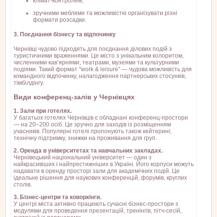
клімат-контролем,
зручними меблями та можливістю організувати різні
формати розсадки.
3. Поєднання бізнесу та відпочинку
Чернівці чудово підходять для поєднання ділових подій з
туристичними враженнями. Це місто з унікальним колоритом,
численними кав’ярнями, театрами, музеями та культурними
подіями. Такий формат "work & leisure" — чудова можливість для
командного відпочинку, налагодження партнерських стосунків,
тімбілдінгу.
Види конференц-залів у Чернівцях
1. Зали при готелях.
У багатьох готелях Чернівців є обладнані конференц-простори
— на 20–200 осіб. Це зручно для заходів із розміщенням
учасників. Популярні готелі пропонують також кейтеринг,
технічну підтримку, знижки на проживання для груп.
2. Оренда в університетах та навчальних закладах.
Чернівецький національний університет — один з
найкрасивіших і найпрестижніших в Україні. Його корпуси можуть
надавати в оренду просторі зали для академічних подій. Це
ідеальне рішення для наукових конференцій, форумів, круглих
столів.
3. Бізнес-центри та коворкінги.
У центрі міста активно працюють сучасні бізнес-простори з
модулями для проведення презентацій, тренінгів, пітч-сесій,