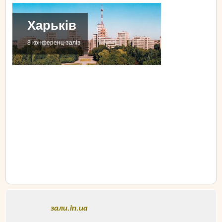
Харьків
8 конференц-залів
зали.in.ua