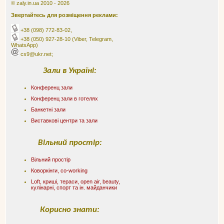
© zaly.in.ua 2010 - 2026
Звертайтесь для розміщення реклами:
+38 (098) 772-83-02
,
+38 (050) 927-28-10
(Viber, Telegram,
WhatsApp)
cs9@ukr.net;
Зали в Україні:
Конференц зали
Конференц зали в готелях
Банкетні зали
Виставкові центри та зали
Вільний простір:
Вільний простір
Коворкінги, co-working
Loft, криші, тераси, оpen air, beauty,
кулінарні, спорт та ін. майданчики
Корисно знати: