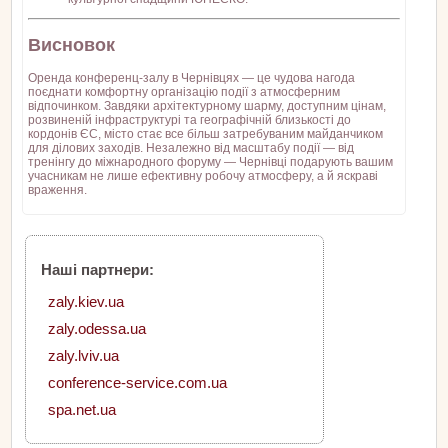
Висновок
Оренда конференц-залу в Чернівцях — це чудова нагода
поєднати комфортну організацію події з атмосферним
відпочинком. Завдяки архітектурному шарму, доступним цінам,
розвиненій інфраструктурі та географічній близькості до
кордонів ЄС, місто стає все більш затребуваним майданчиком
для ділових заходів. Незалежно від масштабу події — від
тренінгу до міжнародного форуму — Чернівці подарують вашим
учасникам не лише ефективну робочу атмосферу, а й яскраві
враження.
Наші партнери:
zaly.kiev.ua
zaly.odessa.ua
zaly.lviv.ua
conference-service.com.ua
spa.net.ua