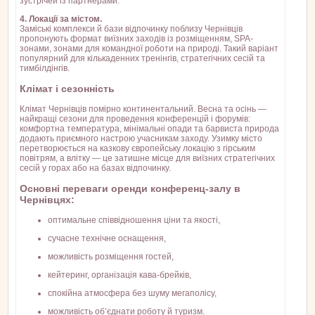
зустрічей із партнерами.
4. Локації за містом.
Заміські комплекси й бази відпочинку поблизу Чернівців
пропонують формат виїзних заходів із розміщенням, SPA-
зонами, зонами для командної роботи на природі. Такий варіант
популярний для кількаденних тренінгів, стратегічних сесій та
тимбілдінгів.
Клімат і сезонність
Клімат Чернівців помірно континентальний. Весна та осінь —
найкращі сезони для проведення конференцій і форумів:
комфортна температура, мінімальні опади та барвиста природа
додають приємного настрою учасникам заходу. Узимку місто
перетворюється на казкову європейську локацію з гірським
повітрям, а влітку — це затишне місце для виїзних стратегічних
сесій у горах або на базах відпочинку.
Основні переваги оренди конференц-залу в
Чернівцях:
оптимальне співвідношення ціни та якості,
сучасне технічне оснащення,
можливість розміщення гостей,
кейтеринг, організація кава-брейків,
спокійна атмосфера без шуму мегаполісу,
можливість об’єднати роботу й туризм.