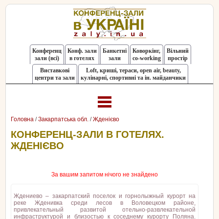
Конференц
Конф. зали
Банкетні
Коворкінг,
Вільний
зали (всі)
в готелях
зали
co-working
простір
Виставкові
Loft, криші, тераси, оpen air, beauty,
центри та зали
кулінарні, спортивні та ін. майданчики
Головна
/
Закарпатська обл.
/
Жденієво
КОНФЕРЕНЦ-ЗАЛИ В ГОТЕЛЯХ.
ЖДЕНІЄВО
За вашим запитом нічого не знайдено
Ждениево – закарпатский поселок и горнолыжный курорт на
реке Жденивка среди лесов в Воловецком районе,
привлекательный развитой отельно-развлекательной
инфраструктурой и близостью к соседнему курорту Поляна.