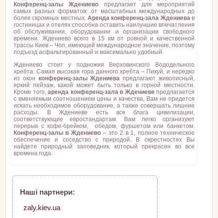
Конференц-залы Ждениево
предлагает для мероприятий
самых разных форматов: от масштабных международных до
более скромных местных.
Аренда конференц-зала Ждениева
в
гостиницах и отелях способна оставить наилучшие впечатления
об обслуживании, оборудовании и организации свободного
времени. Ждениево всего в 15 км от ровной и качественной
трассы Киев – Чоп, имеющей международное значение, поэтому
подъезд асфальтированный и максимально удобный.
Ждениево стоит у подножия Верховинского Вододельного
хребта. Самая высокая гора данного хребта – Пикуй, и нередко
из окон
конференц-залы Ждениева
предлагают живописный,
яркий пейзаж, какой может быть только в горной местности.
Кроме того,
аренда конференц-зала в Ждениеве
предлагается
с вменяемым соотношением цены и качества, Вам не придется
искать необходимое оборудование, а также совершать лишние
расходы. В Ждениеве есть все блага цивилизации,
соответствующие евростандартам. Вам легко организуют
перерыв с кофе-брейком, обедом, фуршетом или банкетом.
Конференц-залы в Ждениево
– это 2 в 1, полное техническое
обеспечение и соседство с природой. В окрестностях Вы
найдете природный заповедник, который прекрасен во все
времена года.
Наші партнери:
zaly.kiev.ua