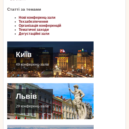
Статті за темами
Нові конференц-зали
Техзабезпечення
Організація конференцій
Тематичні заходи
Дегустаційні зали
Київ
49 конференц-залів
Львів
29 конференц-залів