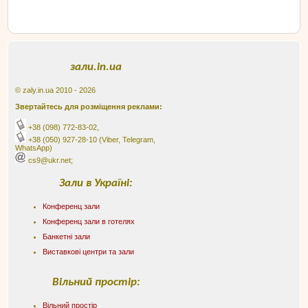
зали.in.ua
© zaly.in.ua 2010 - 2026
Звертайтесь для розміщення реклами:
+38 (098) 772-83-02
,
+38 (050) 927-28-10
(Viber, Telegram,
WhatsApp)
cs9@ukr.net;
Зали в Україні:
Конференц зали
Конференц зали в готелях
Банкетні зали
Виставкові центри та зали
Вільний простір:
Вільний простір