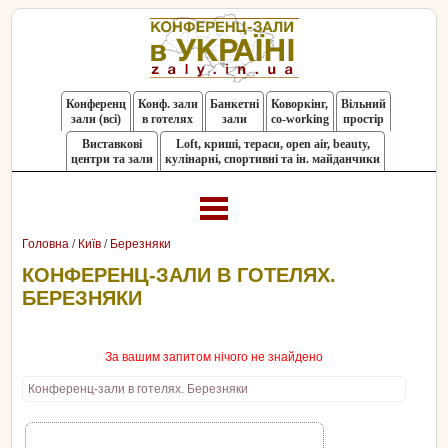
Конференц
Конф. зали
Банкетні
Коворкінг,
Вільний
зали (всі)
в готелях
зали
co-working
простір
Виставкові
Loft, криші, тераси, оpen air, beauty,
центри та зали
кулінарні, спортивні та ін. майданчики
Головна
/
Київ
/
Березняки
КОНФЕРЕНЦ-ЗАЛИ В ГОТЕЛЯХ.
БЕРЕЗНЯКИ
За вашим запитом нічого не знайдено
Конференц-зали в готелях. Березняки