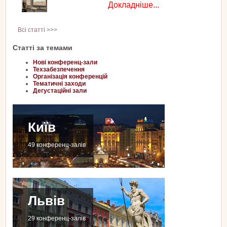
Докладніше...
Всі статті >>>
Статті за темами
Нові конференц-зали
Техзабезпечення
Організація конференцій
Тематичні заходи
Дегустаційні зали
Київ
49 конференц-залів
Львів
29 конференц-залів