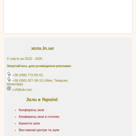
зали.in.ua
© zaly.in.ua 2010 - 2026
Звертайтесь для розміщення реклами:
+38 (098) 772-83-02
,
+38 (050) 927-28-10
(Viber, Telegram,
WhatsApp)
cs9@ukr.net;
Зали в Україні:
Конференц зали
Конференц зали в готелях
Банкетні зали
Виставкові центри та зали