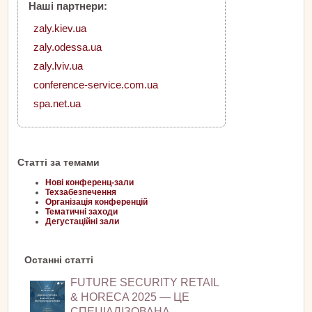
Наші партнери:
zaly.kiev.ua
zaly.odessa.ua
zaly.lviv.ua
conference-service.com.ua
spa.net.ua
Статті за темами
Нові конференц-зали
Техзабезпечення
Організація конференцій
Тематичні заходи
Дегустаційні зали
Останні статті
FUTURE SECURITY RETAIL
& HORECA 2025 — ЦЕ
СПЕЦІАЛІЗОВАНА