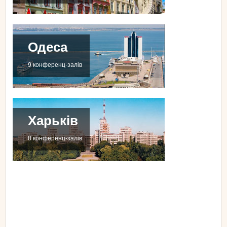
Одеса
9 конференц-залів
Харьків
8 конференц-залів