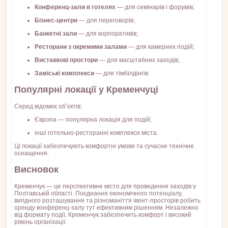
Конференц-зали в готелях
— для семінарів і форумів;
Бізнес-центри
— для переговорів;
Банкетні зали
— для корпоративів;
Ресторани з окремими залами
— для камерних подій;
Виставкові простори
— для масштабних заходів;
Заміські комплекси
— для тімбілдінгів.
Популярні локації у Кременчуці
Серед відомих об’єктів:
Європа — популярна локація для подій;
інші готельно-ресторанні комплекси міста.
Ці локації забезпечують комфортні умови та сучасне технічне
оснащення.
Висновок
Кременчук — це перспективне місто для проведення заходів у
Полтавській області. Поєднання економічного потенціалу,
вигідного розташування та різноманіття івент-просторів робить
оренду конференц-залу тут ефективним рішенням. Незалежно
від формату події, Кременчук забезпечить комфорт і високий
рівень організації.