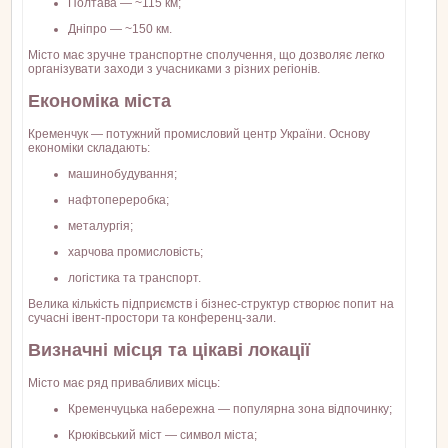
Полтава — ~115 км;
Дніпро — ~150 км.
Місто має зручне транспортне сполучення, що дозволяє легко
організувати заходи з учасниками з різних регіонів.
Економіка міста
Кременчук — потужний промисловий центр України. Основу
економіки складають:
машинобудування;
нафтопереробка;
металургія;
харчова промисловість;
логістика та транспорт.
Велика кількість підприємств і бізнес-структур створює попит на
сучасні івент-простори та конференц-зали.
Визначні місця та цікаві локації
Місто має ряд привабливих місць:
Кременчуцька набережна — популярна зона відпочинку;
Крюківський міст — символ міста;