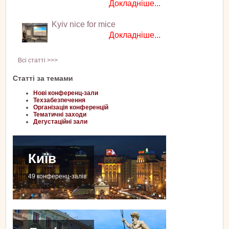
Докладніше...
Kyiv nice for mice
Докладніше...
Всі статті >>>
Статті за темами
Нові конференц-зали
Техзабезпечення
Організація конференцій
Тематичні заходи
Дегустаційні зали
Київ
49 конференц-залів