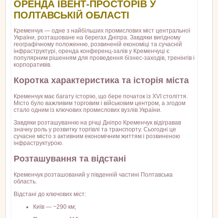
ОРЕНДА ІВЕНТ-ПРОСТОРІВ У
ПОЛТАВСЬКІЙ ОБЛАСТІ
Кременчук — одне з найбільших промислових міст центральної
України, розташоване на берегах Дніпра. Завдяки вигідному
географічному положенню, розвиненій економіці та сучасній
інфраструктурі, оренда конференц-залів у Кременчуці є
популярним рішенням для проведення бізнес-заходів, тренінгів і
корпоративів.
Коротка характеристика та історія міста
Кременчук має багату історію, що бере початок із XVI століття.
Місто було важливим торговим і військовим центром, а згодом
стало одним із ключових промислових вузлів України.
Завдяки розташуванню на річці Дніпро Кременчук відігравав
значну роль у розвитку торгівлі та транспорту. Сьогодні це
сучасне місто з активним економічним життям і розвиненою
інфраструктурою.
Розташування та відстані
Кременчук розташований у південній частині Полтавська
область.
Відстані до ключових міст:
Київ — ~290 км;