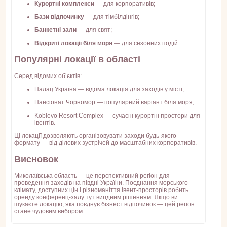
Курортні комплекси
— для корпоративів;
Бази відпочинку
— для тімбілдінгів;
Банкетні зали
— для свят;
Відкриті локації біля моря
— для сезонних подій.
Популярні локації в області
Серед відомих об’єктів:
Палац Україна — відома локація для заходів у місті;
Пансіонат Чорномор — популярний варіант біля моря;
Koblevo Resort Complex — сучасні курортні простори для
івентів.
Ці локації дозволяють організовувати заходи будь-якого
формату — від ділових зустрічей до масштабних корпоративів.
Висновок
Миколаївська область — це перспективний регіон для
проведення заходів на півдні України. Поєднання морського
клімату, доступних цін і різноманіття івент-просторів робить
оренду конференц-залу тут вигідним рішенням. Якщо ви
шукаєте локацію, яка поєднує бізнес і відпочинок — цей регіон
стане чудовим вибором.