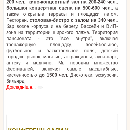
200 чел.
,
кино-концертный зал на 200-240 чел.
,
большая концертная сцена на 500-600 чел.
, а
также открытые террасы и площадки летом.
Ресторан,
столовая-бистро с залом на 340 чел.
,
бар возле корпуса и на берегу. Бассейн и ВИП-
зона на территории широкого пляжа. Территория
пансионата - это "все внутри", включая
тренажерную площадку, волейбольное,
футбольное и баскетбольное поля, детский
городок, рынок, магазин, аттракционы, луна-парк,
аптеку и медпункт. Мы поводим множество
фестивалей, включая самые масштабные,
численностью
до 1500 чел.
Дискотеки, экскурсии,
бильярд.
Докладніше...