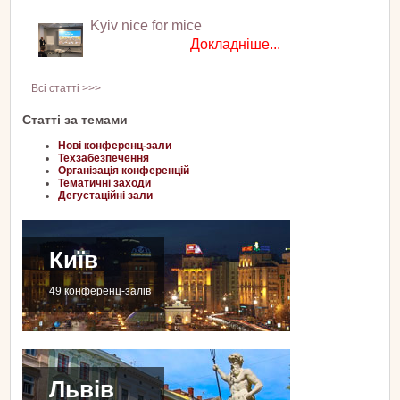
Kyiv nice for mice
Докладніше...
Всі статті >>>
Статті за темами
Нові конференц-зали
Техзабезпечення
Організація конференцій
Тематичні заходи
Дегустаційні зали
Київ
49 конференц-залів
Львів