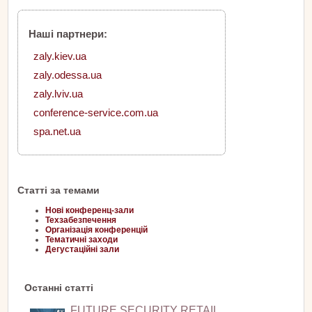
Наші партнери:
zaly.kiev.ua
zaly.odessa.ua
zaly.lviv.ua
conference-service.com.ua
spa.net.ua
Статті за темами
Нові конференц-зали
Техзабезпечення
Організація конференцій
Тематичні заходи
Дегустаційні зали
Останні статті
FUTURE SECURITY RETAIL