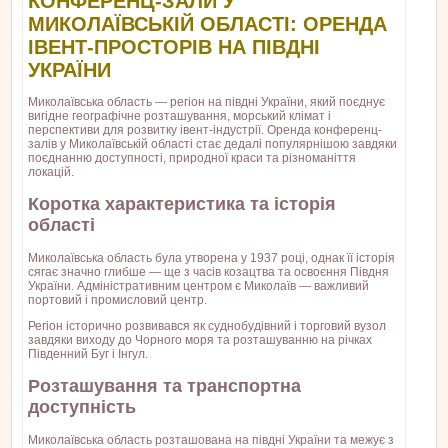
КОНФЕРЕНЦ-ЗАЛИ У
МИКОЛАЇВСЬКІЙ ОБЛАСТІ: ОРЕНДА
ІВЕНТ-ПРОСТОРІВ НА ПІВДНІ
УКРАЇНИ
Миколаївська область — регіон на півдні України, який поєднує
вигідне географічне розташування, морський клімат і
перспективи для розвитку івент-індустрії. Оренда конференц-
залів у Миколаївській області стає дедалі популярнішою завдяки
поєднанню доступності, природної краси та різноманіття
локацій.
Коротка характеристика та історія
області
Миколаївська область була утворена у 1937 році, однак її історія
сягає значно глибше — ще з часів козацтва та освоєння Півдня
України. Адміністративним центром є Миколаїв — важливий
портовий і промисловий центр.
Регіон історично розвивався як суднобудівний і торговий вузол
завдяки виходу до Чорного моря та розташуванню на річках
Південний Буг і Інгул.
Розташування та транспортна
доступність
Миколаївська область розташована на півдні України та межує з