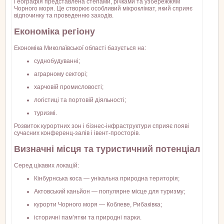
Географія представлена степами, річками та узбережжям
Чорного моря. Це створює особливий мікроклімат, який сприяє
відпочинку та проведенню заходів.
Економіка регіону
Економіка Миколаївської області базується на:
суднобудуванні;
аграрному секторі;
харчовій промисловості;
логістиці та портовій діяльності;
туризмі.
Розвиток курортних зон і бізнес-інфраструктури сприяє появі
сучасних конференц-залів і івент-просторів.
Визначні місця та туристичний потенціал
Серед цікавих локацій:
Кінбурнська коса — унікальна природна територія;
Актовський каньйон — популярне місце для туризму;
курорти Чорного моря — Коблеве, Рибаківка;
історичні пам’ятки та природні парки.