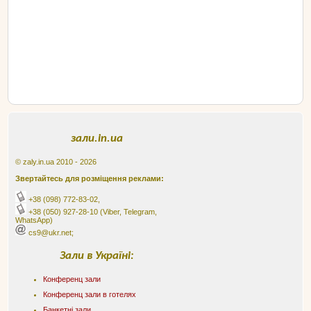
зали.in.ua
© zaly.in.ua 2010 - 2026
Звертайтесь для розміщення реклами:
+38 (098) 772-83-02
,
+38 (050) 927-28-10
(Viber, Telegram,
WhatsApp)
cs9@ukr.net;
Зали в Україні:
Конференц зали
Конференц зали в готелях
Банкетні зали