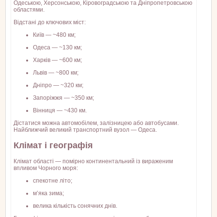
Одеською, Херсонською, Кіровоградською та Дніпропетровською
областями.
Відстані до ключових міст:
Київ — ~480 км;
Одеса — ~130 км;
Харків — ~600 км;
Львів — ~800 км;
Дніпро — ~320 км;
Запоріжжя — ~350 км;
Вінниця — ~430 км.
Дістатися можна автомобілем, залізницею або автобусами.
Найближчий великий транспортний вузол — Одеса.
Клімат і географія
Клімат області — помірно континентальний із вираженим
впливом Чорного моря:
спекотне літо;
м’яка зима;
велика кількість сонячних днів.