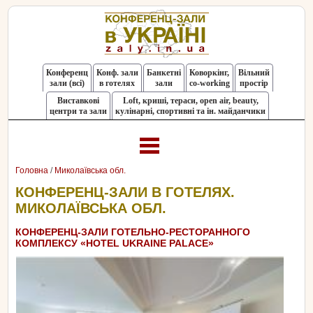
Конференц
Конф. зали
Банкетні
Коворкінг,
Вільний
зали (всі)
в готелях
зали
co-working
простір
Виставкові
Loft, криші, тераси, оpen air, beauty,
центри та зали
кулінарні, спортивні та ін. майданчики
Головна
/
Миколаївська обл.
КОНФЕРЕНЦ-ЗАЛИ В ГОТЕЛЯХ.
МИКОЛАЇВСЬКА ОБЛ.
КОНФЕРЕНЦ-ЗАЛИ ГОТЕЛЬНО-РЕСТОРАННОГО
КОМПЛЕКСУ «HOTEL UKRAINE PALACE»