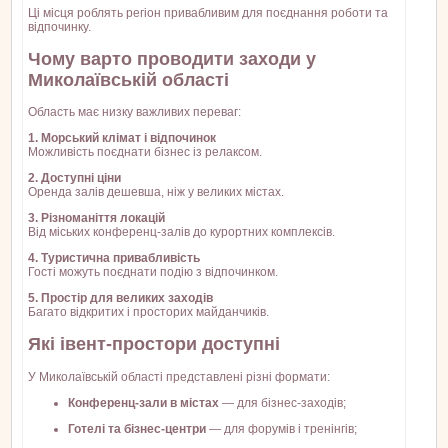
Ці місця роблять регіон привабливим для поєднання роботи та
відпочинку.
Чому варто проводити заходи у
Миколаївській області
Область має низку важливих переваг:
1. Морський клімат і відпочинок
Можливість поєднати бізнес із релаксом.
2. Доступні ціни
Оренда залів дешевша, ніж у великих містах.
3. Різноманіття локацій
Від міських конференц-залів до курортних комплексів.
4. Туристична привабливість
Гості можуть поєднати подію з відпочинком.
5. Простір для великих заходів
Багато відкритих і просторих майданчиків.
Які івент-простори доступні
У Миколаївській області представлені різні формати:
Конференц-зали в містах
— для бізнес-заходів;
Готелі та бізнес-центри
— для форумів і тренінгів;