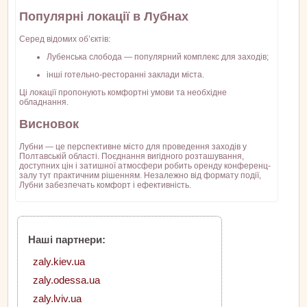
Популярні локації в Лубнах
Серед відомих об’єктів:
Лубенська слобода — популярний комплекс для заходів;
інші готельно-ресторанні заклади міста.
Ці локації пропонують комфортні умови та необхідне
обладнання.
Висновок
Лубни — це перспективне місто для проведення заходів у
Полтавській області. Поєднання вигідного розташування,
доступних цін і затишної атмосфери робить оренду конференц-
залу тут практичним рішенням. Незалежно від формату події,
Лубни забезпечать комфорт і ефективність.
Наші партнери:
zaly.kiev.ua
zaly.odessa.ua
zaly.lviv.ua