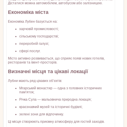
Дістатися можна автомобілем, автобусом або залізницею.
Економіка міста
Економіка Лубен базується на:
харчовій промисловості;
сільському господарстві;
переробній галузі;
сфері послуг.
Місто активно розвивається, що сприяє появі нових готелів,
ресторанів та івент-просторів.
Визначні місця та цікаві локації
Лубни мають ряд цікавих об’єктів:
Мгарський монастир — одна з головних історичних
пам’яток;
Річка Сула — мальовнича природна локація;
краєзнавчий музей та історичні будівлі;
зелені зони для відпочинку.
Ці місця створюють приємну атмосферу для гостей заходів.