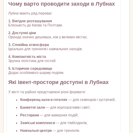
Чому варто проводити заходи в Лубнах
Лубни мають ряд переваг:
1. Вигідне розташування
Близькість до Києва та Полтави.
2. Доступні ціни
Оренда значно дешевша, ніж у великих містах.
3. Спокійна атмосфера
Ідеально для тренінгів і навчальних заходів.
4. Компактність міста
Зручна логістика для гостей.
5. Історичне середовище
Додає особливого шарму подіям.
Які івент-простори доступні в Лубнах
У місті та районі представлені різні формати:
Конференц-зали в готелях
— для семінарів і зустрічей;
Банкетні зали
— для корпоративів і свят;
Ресторани
— для камерних подій;
Заміські комплекси
— для тімбілдінгів;
Навчальні центри
— для тренінгів.