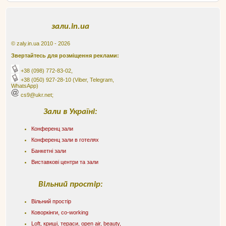
зали.in.ua
© zaly.in.ua 2010 - 2026
Звертайтесь для розміщення реклами:
+38 (098) 772-83-02
,
+38 (050) 927-28-10
(Viber, Telegram,
WhatsApp)
cs9@ukr.net;
Зали в Україні:
Конференц зали
Конференц зали в готелях
Банкетні зали
Виставкові центри та зали
Вільний простір:
Вільний простір
Коворкінги, co-working
Loft, криші, тераси, оpen air, beauty,