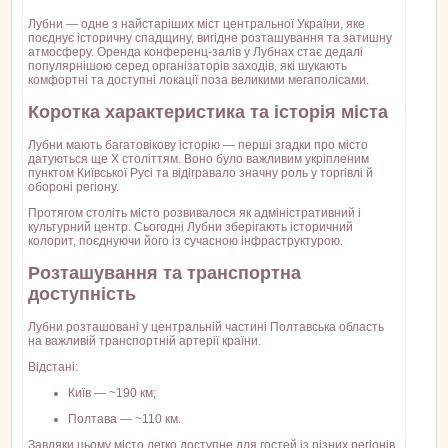
Лубни — одне з найстаріших міст центральної України, яке
поєднує історичну спадщину, вигідне розташування та затишну
атмосферу. Оренда конференц-залів у Лубнах стає дедалі
популярнішою серед організаторів заходів, які шукають
комфортні та доступні локації поза великими мегаполісами.
Коротка характеристика та історія міста
Лубни мають багатовікову історію — перші згадки про місто
датуються ще X століттям. Воно було важливим укріпленим
пунктом Київської Русі та відігравало значну роль у торгівлі й
обороні регіону.
Протягом століть місто розвивалося як адміністративний і
культурний центр. Сьогодні Лубни зберігають історичний
колорит, поєднуючи його із сучасною інфраструктурою.
Розташування та транспортна
доступність
Лубни розташовані у центральній частині Полтавська область
на важливій транспортній артерії країни.
Відстані:
Київ — ~190 км;
Полтава — ~110 км.
Завдяки цьому місто легко доступне для гостей із різних регіонів.