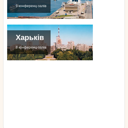
9 конференц-залів
Харьків
8 конференц-залів