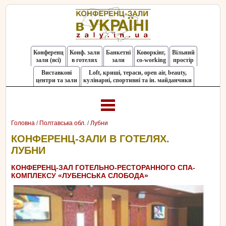
Конференц
Конф. зали
Банкетні
Коворкінг,
Вільний
зали (всі)
в готелях
зали
co-working
простір
Виставкові
Loft, криші, тераси, оpen air, beauty,
центри та зали
кулінарні, спортивні та ін. майданчики
Головна
/
Полтавська обл.
/
Лубни
КОНФЕРЕНЦ-ЗАЛИ В ГОТЕЛЯХ.
ЛУБНИ
КОНФЕРЕНЦ-ЗАЛ ГОТЕЛЬНО-РЕСТОРАННОГО СПА-
КОМПЛЕКСУ «ЛУБЕНСЬКА СЛОБОДА»