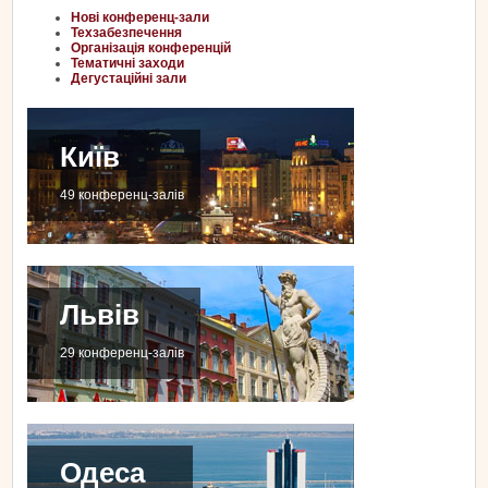
Нові конференц-зали
Техзабезпечення
Організація конференцій
Тематичні заходи
Дегустаційні зали
Київ
49 конференц-залів
Львів
29 конференц-залів
Одеса